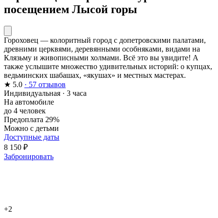
посещением Лысой горы
Гороховец — колоритный город с допетровскими палатами,
древними церквями, деревянными особняками, видами на
Клязьму и живописными холмами. Всё это вы увидите! А
также услышите множество удивительных историй: о купцах,
ведьминских шабашах, «якушах» и местных мастерах.
★
5.0
· 57 отзывов
Индивидуальная
·
3 часа
На автомобиле
до 4 человек
Предоплата 29%
Можно с детьми
Доступные даты
8 150 ₽
Забронировать
+2