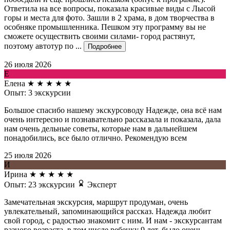
Ответила на все вопросы, показала красивые виды с Лысой
горы и места для фото. Зашли в 2 храма, в дом творчества в
особняке промышленника. Пешком эту программу вы не
сможете осуществить своими силами- город растянут,
поэтому автотур по ...
Подробнее
26 июля 2026
Е
Елена
★
★
★
★
★
Опыт: 3 экскурсии
Большое спасибо нашему экскурсоводу Надежде, она всё нам
очень интересно и познавательно рассказала и показала, дала
нам очень дельные советы, которые нам в дальнейшем
понадобились, все было отлично. Рекомендую всем
25 июля 2026
И
Ирина
★
★
★
★
★
Опыт: 23 экскурсии
Эксперт
Замечательная экскурсия, маршрут продуман, очень
увлекательный, запоминающийся рассказ. Надежда любит
свой город, с радостью знакомит с ним. И нам - экскурсантам
разного возраста, в том числе ребенку 9 лет, было очень