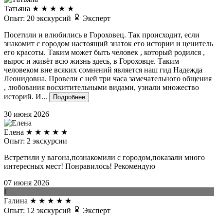
Татьяна
★
★
★
★
★
Опыт: 20 экскурсий
Эксперт
Посетили и влюбились в Гороховец. Так происходит, если
знакомит с городом настоящий знаток его истории и ценитель
его красоты. Таким может быть человек , который родился ,
вырос и живёт всю жизнь здесь, в Гороховце. Таким
человеком вне всяких сомнений является наш гид Надежда
Леонидовна. Провели с ней три часа замечательного общения
, любования восхитительными видами, узнали множество
историй. И...
Подробнее
30 июня 2026
Елена
★
★
★
★
★
Опыт: 2 экскурсии
Встретили у вагона,познакомили с городом,показали много
интересных мест! Понравилось! Рекомендую
07 июня 2026
Г
Галина
★
★
★
★
★
Опыт: 12 экскурсий
Эксперт