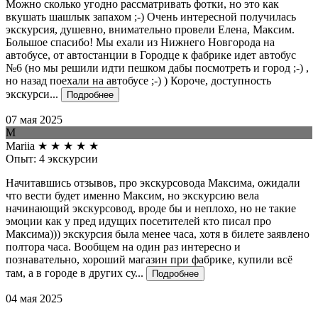
Можно сколько угодно рассматривать фотки, но это как
вкушать шашлык запахом ;-) Очень интересной получилась
экскурсия, душевно, внимательно провели Елена, Максим.
Большое спасибо! Мы ехали из Нижнего Новгорода на
автобусе, от автостанции в Городце к фабрике идет автобус
№6 (но мы решили идти пешком дабы посмотреть и город ;-) ,
но назад поехали на автобусе ;-) ) Короче, доступность
экскурси...
Подробнее
07 мая 2025
M
Mariia
★
★
★
★
★
Опыт: 4 экскурсии
Начитавшись отзывов, про экскурсовода Максима, ожидали
что вести будет именно Максим, но экскурсию вела
начинающий экскурсовод, вроде бы и неплохо, но не такие
эмоции как у пред идущих посетителей кто писал про
Максима))) экскурсия была менее часа, хотя в билете заявлено
полтора часа. Вообщем на один раз интересно и
познавательно, хороший магазин при фабрике, купили всё
там, а в городе в других су...
Подробнее
04 мая 2025