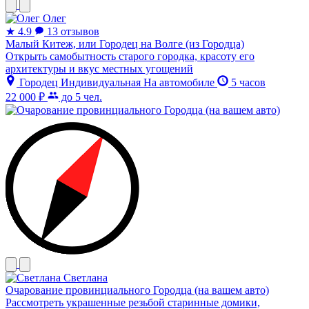
Олег
★
4.9
13 отзывов
Малый Китеж, или Городец на Волге (из Городца)
Открыть самобытность старого городка, красоту его
архитектуры и вкус местных угощений
Городец
Индивидуальная
На автомобиле
5 часов
22 000 ₽
до 5 чел.
Светлана
Очарование провинциального Городца (на вашем авто)
Рассмотреть украшенные резьбой старинные домики,