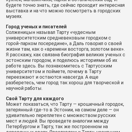
будете точно знать, где сейчас проходит интересная
выставка и на что можно посмотреть в городских
музеях.
Город ученых и писателей
Солженицын называл Тарту «чудесным
университетским средневековым городком с
горой-парком посередине», а Даль говорил о своей
жизни там, как о «времени восторга, золотом веке».
Я расскажу, как связана биография великих ученых с
эстонским городом, и поделюсь историями об их
работе здесь. Вы познакомитесь с Тартусским
университетом и поймете, почему в Тарту
переезжают и остаются навсегда. А еще
разберетесь, чем город так хорош для творческой и
научной работы.
Свой Тарту для каждого
Может показаться, что Тарту — крошечный городок,
затерянный где-то в Эстонии, на самом деле — он
удивительно переплетен с множеством русских
мест и людей. Вы проведете аналогии между
Петербургом и Тарту, так же построенном на