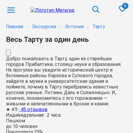
0
Главная
›
Экскурсии
›
Эстония
›
Тарту
Весь Тарту за один день
Добро пожаловать в Тарту, один из старейших
городов Прибалтики, столицу науки и образования.
На прогулке вы увидите исторический центр и
богемные районы Карлова и Супового городка,
зайдете в музеи и университетские здания и
поймете, почему в Тарту перебрались известные
русские ученые: Лотман, Даль и Солженицын. И,
конечно, познакомитесь с его горожанами —
живыми и запечатленными в бронзе и камне.
★
4.9
· 45 отзывов
Индивидуальная
·
2 часа
Пешком
до 10 человек
Предоплата 29%