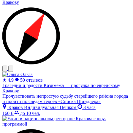
Ольга
★
4.9
50 отзывов
Трагедии и радости Казимежа — прогулка по еврейскому
Кракову
Прочувствовать непростую судьбу старейшего района города
и пройти по следам героев «Списка Шиндлера»
Краков
Индивидуальная
Пешком
3 часа
160 €
до 10 чел.