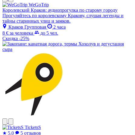
WeGoTrip
Королевский Краков: аудиопрогулка по старому городу
Прогуляйтесь по королевскому Кракову, слушая легенды и
тайны старинных улиц и замков.
Краков
Групповая
2 часа
8 €
за человека
до 5 чел.
Скидка -25%
TicketsS
★
5.0
5 отзывов