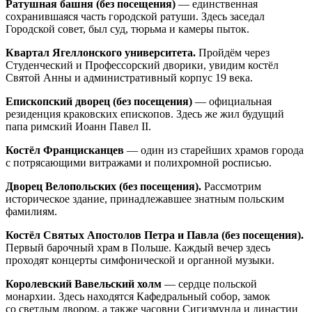
Ратушная башня (без посещения)
— единственная
сохранившаяся часть городской ратуши. Здесь заседал
Городской совет, был суд, тюрьма и камеры пыток.
Квартал Ягеллонского университета.
Пройдём через
Студенческий и Профессорский дворики, увидим костёл
Святой Анны и административный корпус 19 века.
Епископский дворец (без посещения)
— официальная
резиденция краковских епископов. Здесь же жил будущий
папа римский Иоанн Павел II.
Костёл Францисканцев
— один из старейших храмов города
с потрясающими витражами и полихромной росписью.
Дворец Велопольских (без посещения).
Рассмотрим
историческое здание, принадлежавшее знатным польским
фамилиям.
Костёл Святых Апостолов Петра и Павла (без посещения).
Первый барочный храм в Польше. Каждый вечер здесь
проходят концерты симфонической и органной музыки.
Королевский Вавельский холм
— сердце польской
монархии. Здесь находятся Кафедральный собор, замок
со светлым двором, а также часовни Сигизмунда и династии