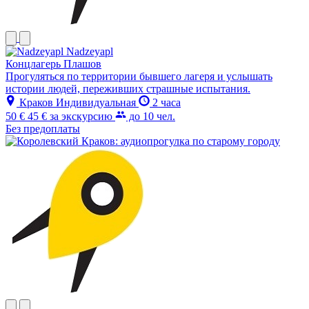
Nadzeyapl
Концлагерь Плашов
Прогуляться по территории бывшего лагеря и услышать
истории людей, переживших страшные испытания.
Краков
Индивидуальная
2 часа
50 €
45 €
за экскурсию
до 10 чел.
Без предоплаты