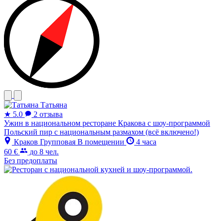
Татьяна
★
5.0
2 отзыва
Ужин в национальном ресторане Кракова с шоу-программой
Польский пир с национальным размахом (всё включено!)
Краков
Групповая
В помещении
4 часа
60 €
до 8 чел.
Без предоплаты