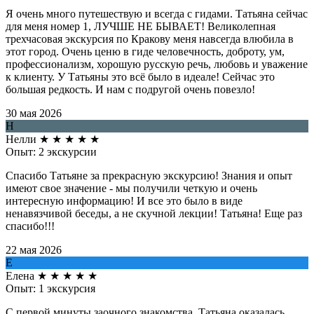
Я очень много путешествую и всегда с гидами. Татьяна сейчас
для меня номер 1, ЛУЧШЕ НЕ БЫВАЕТ! Великолепная
трехчасовая экскурсия по Кракову меня навсегда влюбила в
этот город. Очень ценю в гиде человечность, доброту, ум,
профессионализм, хорошую русскую речь, любовь и уважение
к клиенту. У Татьяны это всё было в идеале! Сейчас это
большая редкость. И нам с подругой очень повезло!
30 мая 2026
Н
Нелли
★
★
★
★
★
Опыт: 2 экскурсии
Спасибо Татьяне за прекрасную экскурсию! Знания и опыт
имеют свое значение - мы получили четкую и очень
интересную информацию! И все это было в виде
ненавязчивой беседы, а не скучной лекции! Татьяна! Еще раз
спасибо!!!
22 мая 2026
Е
Елена
★
★
★
★
★
Опыт: 1 экскурсия
С первой минуты заочного знакомства, Татьяна оказалась