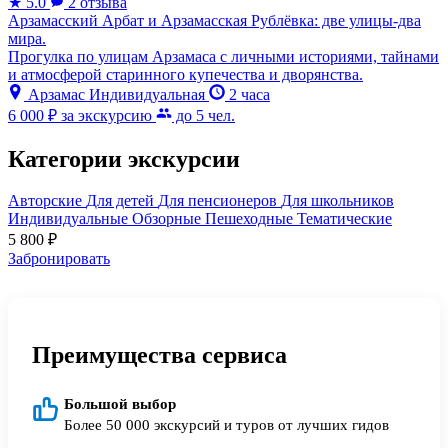
★
5.0
2 отзыва
Арзамасский Арбат и Арзамасская Рублёвка: две улицы-два
мира.
Прогулка по улицам Арзамаса с личными историями, тайнами
и атмосферой старинного купечества и дворянства.
Арзамас
Индивидуальная
2 часа
6 000 ₽
за экскурсию
до 5 чел.
Категории экскурсии
Авторские
Для детей
Для пенсионеров
Для школьников
Индивидуальные
Обзорные
Пешеходные
Тематические
5 800
₽
Забронировать
Преимущества сервиса
Большой выбор
Более 50 000 экскурсий и туров от лучших гидов