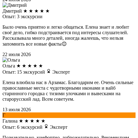
Дмитрий
★
★
★
★
★
Опыт: 3 экскурсии
Было очень приятно и легко общаться. Елена знает и любит
своё дело, гибко подстраивается под интересы слушателей.
Рассказывала много деталей, иногда жалеешь, что нельзя
запомнить все новые факты😊
22 июля 2026
Ольга
★
★
★
★
★
Опыт: 15 экскурсий
Эксперт
Елена влюбила нас в Арзамас. Благодарим ее. Очень сильные
православные места с чудотворными иконами и вайб
старинного городка с тизими улочками и вывесками на
старорусский лад. Всем советуем.
13 июля 2026
Г
Галина
★
★
★
★
★
Опыт: 6 экскурсий
Эксперт
Познавательно, комфортно, доброжелательно. Рекомендуем.