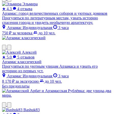
Эльмира
★
4.3
4 отзыва
Арзамас: город величественных соборов и уютных домиков
Прогуляться по литературным местам, узнать историю
спасения города и увидеть необычную архитектуру.
Арзамас
Индивидуальная
3 часа
750 ₽
за человека
до 10 чел.
Алексей
★
5.0
5 отзывов
Арзамас классический
Прогуляться по уютным улицам Арзамаса и узнать его
историю из первых уст.
Арзамас
Индивидуальная
3 часа
8 170 ₽
за экскурсию
до 10 чел.
Без предоплаты
Bashuk83