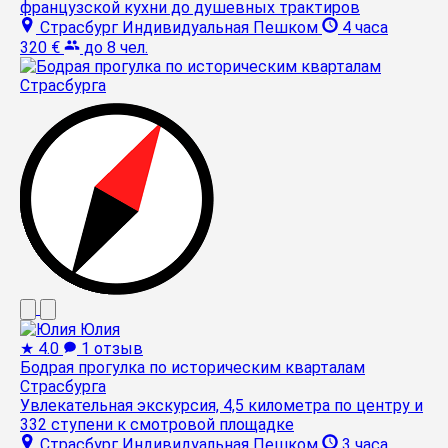
французской кухни до душевных трактиров
Страсбург
Индивидуальная
Пешком
4 часа
320 €
до 8 чел.
Юлия
★
4.0
1 отзыв
Бодрая прогулка по историческим кварталам
Страсбурга
Увлекательная экскурсия, 4,5 километра по центру и
332 ступени к смотровой площадке
Страсбург
Индивидуальная
Пешком
3 часа