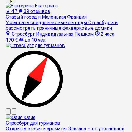
Екатерина
★
4.7
39 отзывов
Старый город и Маленькая Франция
Услышать средневековые легенды Страсбурга и
рассмотреть пряничные фахверковые домики
Страсбург
Индивидуальная
Пешком
2 часа
170 €
до 10 чел.
Юлия
Страсбург для гурманов
Открыть вкусы и ароматы Эльзаса — от утончённой