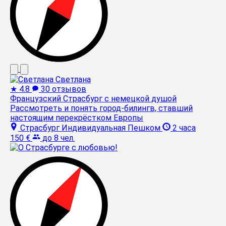
Светлана
★
4.8
30 отзывов
Французский Страсбург с немецкой душой
Рассмотреть и понять город-билингв, ставший
настоящим перекрёстком Европы
Страсбург
Индивидуальная
Пешком
2 часа
150 €
до 8 чел.