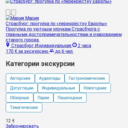
Мария
Страсбург: прогулка по «перекрёстку Европы»
Прогулка по уютным улочкам Страсбурга с
главными достопримечательностями и очарованием
старого города.
Страсбург
Индивидуальная
2 часа
170 €
за экскурсию
до 6 чел.
Категории экскурсии
Авторские
Аудиогиды
Гастрономические
Дегустации
Индивидуальные
Новогодние
Обзорные
Парки
Пешеходные
Тематические
12
€
Забронировать