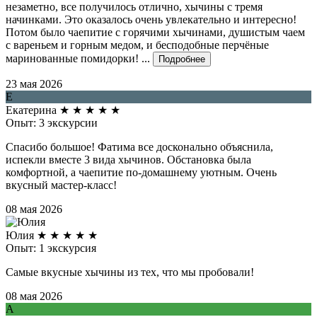
незаметно, все получилось отлично, хычины с тремя
начинками. Это оказалось очень увлекательно и интересно!
Потом было чаепитие с горячими хычинами, душистым чаем
с вареньем и горным медом, и бесподобные перчёные
маринованные помидорки! ...
Подробнее
23 мая 2026
Е
Екатерина
★
★
★
★
★
Опыт: 3 экскурсии
Спасибо большое! Фатима все досконально объяснила,
испекли вместе 3 вида хычинов. Обстановка была
комфортной, а чаепитие по-домашнему уютным. Очень
вкусный мастер-класс!
08 мая 2026
Юлия
★
★
★
★
★
Опыт: 1 экскурсия
Самые вкусные хычины из тех, что мы пробовали!
08 мая 2026
А