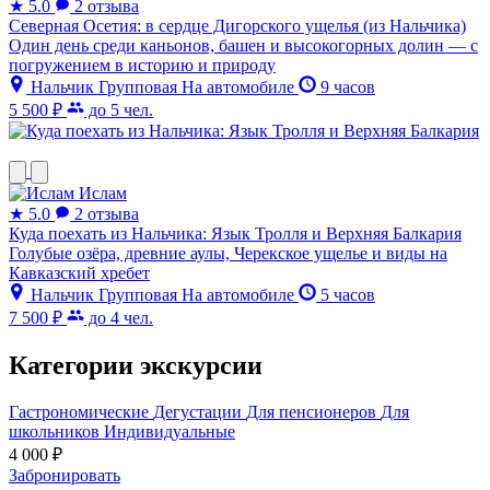
★
5.0
2 отзыва
Северная Осетия: в сердце Дигорского ущелья (из Нальчика)
Один день среди каньонов, башен и высокогорных долин — с
погружением в историю и природу
Нальчик
Групповая
На автомобиле
9 часов
5 500 ₽
до 5 чел.
Ислам
★
5.0
2 отзыва
Куда поехать из Нальчика: Язык Тролля и Верхняя Балкария
Голубые озёра, древние аулы, Черекское ущелье и виды на
Кавказский хребет
Нальчик
Групповая
На автомобиле
5 часов
7 500 ₽
до 4 чел.
Категории экскурсии
Гастрономические
Дегустации
Для пенсионеров
Для
школьников
Индивидуальные
4 000
₽
Забронировать