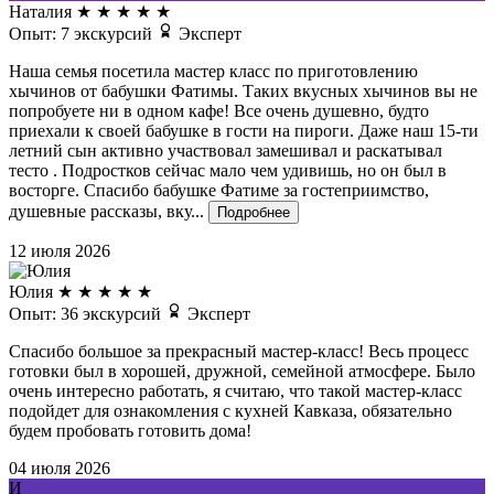
Наталия
★
★
★
★
★
Опыт: 7 экскурсий
Эксперт
Наша семья посетила мастер класс по приготовлению
хычинов от бабушки Фатимы. Таких вкусных хычинов вы не
попробуете ни в одном кафе! Все очень душевно, будто
приехали к своей бабушке в гости на пироги. Даже наш 15-ти
летний сын активно участвовал замешивал и раскатывал
тесто . Подростков сейчас мало чем удивишь, но он был в
восторге. Спасибо бабушке Фатиме за гостеприимство,
душевные рассказы, вку...
Подробнее
12 июля 2026
Юлия
★
★
★
★
★
Опыт: 36 экскурсий
Эксперт
Спасибо большое за прекрасный мастер-класс! Весь процесс
готовки был в хорошей, дружной, семейной атмосфере. Было
очень интересно работать, я считаю, что такой мастер-класс
подойдет для ознакомления с кухней Кавказа, обязательно
будем пробовать готовить дома!
04 июля 2026
И