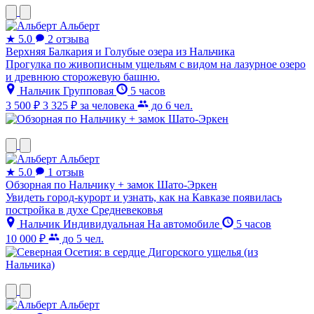
Альберт
★
5.0
2 отзыва
Верхняя Балкария и Голубые озера из Нальчика
Прогулка по живописным ущельям с видом на лазурное озеро
и древнюю сторожевую башню.
Нальчик
Групповая
5 часов
3 500 ₽
3 325 ₽
за человека
до 6 чел.
Альберт
★
5.0
1 отзыв
Обзорная по Нальчику + замок Шато-Эркен
Увидеть город-курорт и узнать, как на Кавказе появилась
постройка в духе Средневековья
Нальчик
Индивидуальная
На автомобиле
5 часов
10 000 ₽
до 5 чел.
Альберт