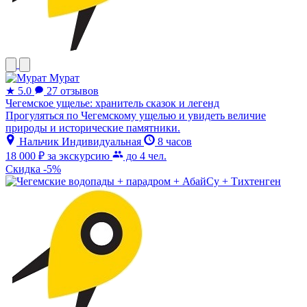
Мурат
★
5.0
27 отзывов
Чегемское ущелье: хранитель сказок и легенд
Прогуляться по Чегемскому ущелью и увидеть величие
природы и исторические памятники.
Нальчик
Индивидуальная
8 часов
18 000 ₽
за экскурсию
до 4 чел.
Скидка -5%