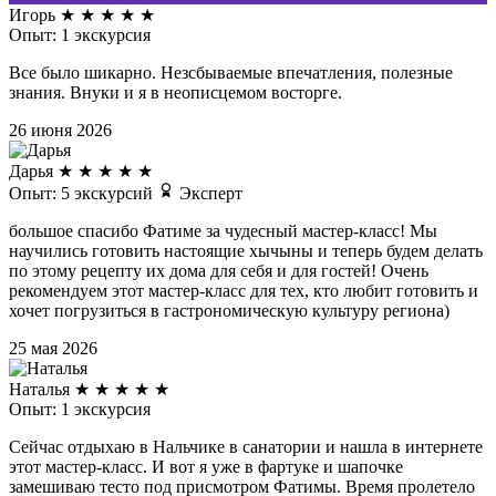
Игорь
★
★
★
★
★
Опыт: 1 экскурсия
Все было шикарно. Незсбываемые впечатления, полезные
знания. Внуки и я в неописцемом восторге.
26 июня 2026
Дарья
★
★
★
★
★
Опыт: 5 экскурсий
Эксперт
большое спасибо Фатиме за чудесный мастер-класс! Мы
научились готовить настоящие хычыны и теперь будем делать
по этому рецепту их дома для себя и для гостей! Очень
рекомендуем этот мастер-класс для тех, кто любит готовить и
хочет погрузиться в гастрономическую культуру региона)
25 мая 2026
Наталья
★
★
★
★
★
Опыт: 1 экскурсия
Сейчас отдыхаю в Нальчике в санатории и нашла в интернете
этот мастер-класс. И вот я уже в фартуке и шапочке
замешиваю тесто под присмотром Фатимы. Время пролетело