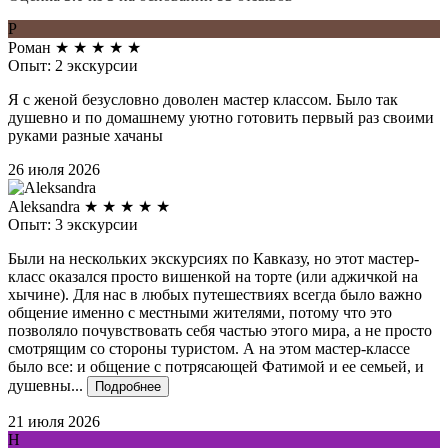
Р
Роман
★
★
★
★
★
Опыт: 2 экскурсии
Я с женой безусловно доволен мастер классом. Было так
душевно и по домашнему уютно готовить первый раз своими
руками разные хачаны
26 июля 2026
Aleksandra
★
★
★
★
★
Опыт: 3 экскурсии
Были на нескольких экскурсиях по Кавказу, но этот мастер-
класс оказался просто вишенкой на торте (или аджичкой на
хычине). Для нас в любых путешествиях всегда было важно
общение именно с местными жителями, потому что это
позволяло почувствовать себя частью этого мира, а не просто
смотрящим со стороны туристом. А на этом мастер-классе
было все: и общение с потрясающей Фатимой и ее семьей, и
душевны...
Подробнее
21 июля 2026
Н