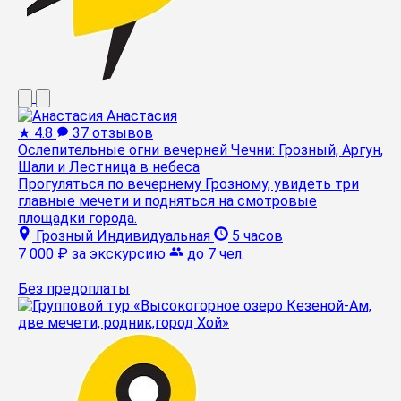
Анастасия
★
4.8
37 отзывов
Ослепительные огни вечерней Чечни: Грозный, Аргун,
Шали и Лестница в небеса
Прогуляться по вечернему Грозному, увидеть три
главные мечети и подняться на смотровые
площадки города.
Грозный
Индивидуальная
5 часов
7 000 ₽
за экскурсию
до 7 чел.
Без предоплаты