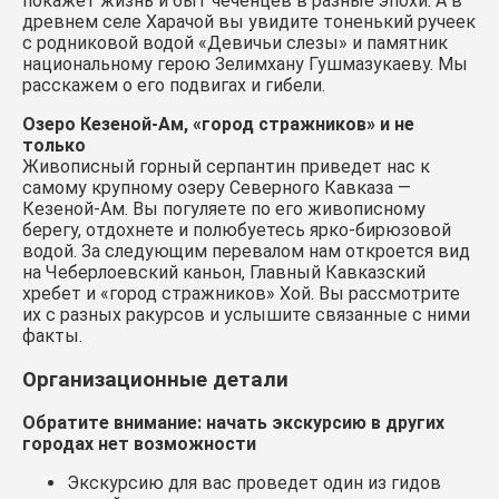
покажет жизнь и быт чеченцев в разные эпохи. А в
древнем селе Харачой вы увидите тоненький ручеек
с родниковой водой «Девичьи слезы» и памятник
национальному герою Зелимхану Гушмазукаеву. Мы
расскажем о его подвигах и гибели.
Озеро Кезеной-Ам, «город стражников» и не
только
Живописный горный серпантин приведет нас к
самому крупному озеру Северного Кавказа —
Кезеной-Ам. Вы погуляете по его живописному
берегу, отдохнете и полюбуетесь ярко-бирюзовой
водой. За следующим перевалом нам откроется вид
на Чеберлоевский каньон, Главный Кавказский
хребет и «город стражников» Хой. Вы рассмотрите
их с разных ракурсов и услышите связанные с ними
факты.
Организационные детали
Обратите внимание: начать экскурсию в других
городах нет возможности
Экскурсию для вас проведет один из гидов