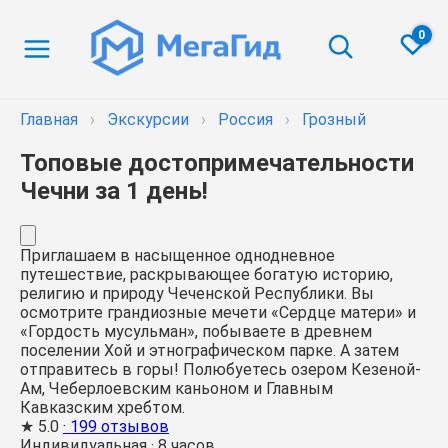
0
Главная
›
Экскурсии
›
Россия
›
Грозный
Топовые достопримечательности
Чечни за 1 день!
Приглашаем в насыщенное однодневное
путешествие, раскрывающее богатую историю,
религию и природу Чеченской Республики. Вы
осмотрите грандиозные мечети «Сердце матери» и
«Гордость мусульман», побываете в древнем
поселении Хой и этнографическом парке. А затем
отправитесь в горы! Полюбуетесь озером Кезеной-
Ам, Чеберлоевским каньоном и Главным
Кавказским хребтом.
★
5.0
· 199 отзывов
Индивидуальная
·
8 часов