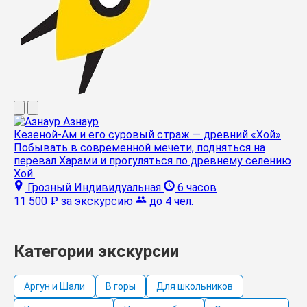
Азнаур
Кезеной-Ам и его суровый страж — древний «Хой»
Побывать в современной мечети, подняться на
перевал Харами и прогуляться по древнему селению
Хой.
Грозный
Индивидуальная
6 часов
11 500 ₽
за экскурсию
до 4 чел.
Категории экскурсии
Аргун и Шали
В горы
Для школьников