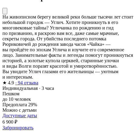
На живописном берегу великой реки больше тысячи лет стоит
небольшой городок — Углич. Хотите проникнуть в его
многовековые тайны? Угличанка по рождению и гид
по призванию, я раскрою вам все, даже самые мрачные,
секреты города. От убийства последнего потомка
Рюриковичей до рождения завода часов «Чайка» —
вы пройдёте по эпохам Углича и изучите его современное
лицо. Занимательные факты и легенды помогут проникнуться
историей, а золотые купола церквей, старинные улочки
и виды Волги поразят красотой и умиротворённостью.
Вы увидите Углич глазами его жительницы — уютным
и интересным.
★
4.9
· 94 отзыва
Индивидуальная
·
3 часа
Пешком
до 10 человек
Предоплата 29%
Можно с детьми
Доступные даты
6 900 ₽
Забронировать