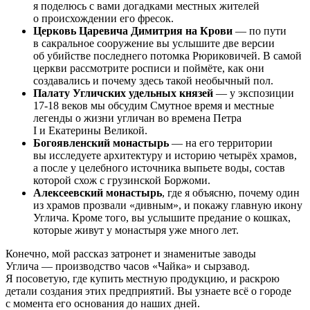
я поделюсь с вами догадками местных жителей
о происхождении его фресок.
Церковь Царевича Димитрия на Крови
— по пути
в сакральное сооружение вы услышите две версии
об убийстве последнего потомка Рюриковичей. В самой
церкви рассмотрите росписи и поймёте, как они
создавались и почему здесь такой необычный пол.
Палату Угличских удельных князей
— у экспозиции
17-18 веков мы обсудим Смутное время и местные
легенды о жизни угличан во времена Петра
I и Екатерины Великой.
Богоявленский монастырь
— на его территории
вы исследуете архитектуру и историю четырёх храмов,
а после у целебного источника выпьете воды, состав
которой схож с грузинской Боржоми.
Алексеевский монастырь
, где я объясню, почему один
из храмов прозвали «дивным», и покажу главную икону
Углича. Кроме того, вы услышите предание о кошках,
которые живут у монастыря уже много лет.
Конечно, мой рассказ затронет и знаменитые заводы
Углича — производство часов «Чайка» и сырзавод.
Я посоветую, где купить местную продукцию, и раскрою
детали создания этих предприятий. Вы узнаете всё о городе
с момента его основания до наших дней.