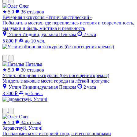
Олег
★
5.0
36 отзывов
Вечерняя экскурсия «Углич мистический»
Побывать в местах, где переплелись история и современность,
выдумки и быль, мистика и реальность
Углич
Индивидуальная
Пешком
2 часа
5 800 ₽
до 10 чел.
Наталья
★
5.0
30 отзывов
Углич: обзорная экскурсия (без посещения кремля)
Увидеть знаковые места города на лёгкой прогулке
Углич
Индивидуальная
Пешком
2 часа
3 300 ₽
до 5 чел.
Олег
★
5.0
34 отзыва
Здравствуй, Углич!
Познакомиться с историей города и его основными