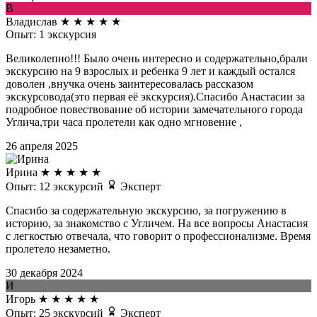
В
Владислав
★
★
★
★
★
Опыт: 1 экскурсия
Великолепно!!! Было очень интересно и содержательно,брали
экскурсию на 9 взрослых и ребенка 9 лет и каждый остался
доволен ,внучка очень заинтересовалась рассказом
экскурсовода(это первая её экскурсия).Спасибо Анастасии за
подробное повествование об истории замечательного города
Углича,три часа пролетели как одно мгновение ,
26 апреля 2025
Ирина
★
★
★
★
★
Опыт: 12 экскурсий
Эксперт
Спасибо за содержательную экскурсию, за погружению в
историю, за знакомство с Угличем. На все вопросы Анастасия
с легкостью отвечала, что говорит о профессионализме. Время
пролетело незаметно.
30 декабря 2024
И
Игорь
★
★
★
★
★
Опыт: 25 экскурсий
Эксперт