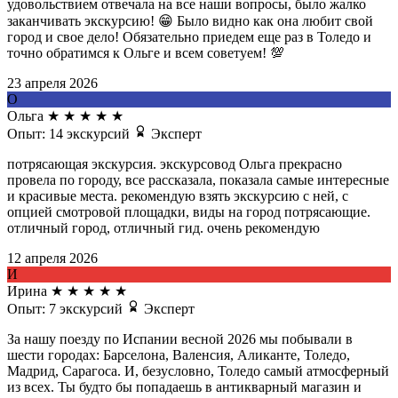
удовольствием отвечала на все наши вопросы, было жалко
заканчивать экскурсию! 😁 Было видно как она любит свой
город и свое дело! Обязательно приедем еще раз в Толедо и
точно обратимся к Ольге и всем советуем! 💯
23 апреля 2026
О
Ольга
★
★
★
★
★
Опыт: 14 экскурсий
Эксперт
потрясающая экскурсия. экскурсовод Ольга прекрасно
провела по городу, все рассказала, показала самые интересные
и красивые места. рекомендую взять экскурсию с ней, с
опцией смотровой площадки, виды на город потрясающие.
отличный город, отличный гид. очень рекомендую
12 апреля 2026
И
Ирина
★
★
★
★
★
Опыт: 7 экскурсий
Эксперт
За нашу поезду по Испании весной 2026 мы побывали в
шести городах: Барселона, Валенсия, Аликанте, Толедо,
Мадрид, Сарагоса. И, безусловно, Толедо самый атмосферный
из всех. Ты будто бы попадаешь в антикварный магазин и