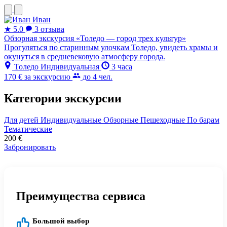
Иван
★
5.0
3 отзыва
Обзорная экскурсия «Толедо — город трех культур»
Прогуляться по старинным улочкам Толедо, увидеть храмы и
окунуться в средневековую атмосферу города.
Толедо
Индивидуальная
3 часа
170 €
за экскурсию
до 4 чел.
Категории экскурсии
Для детей
Индивидуальные
Обзорные
Пешеходные
По барам
Тематические
200
€
Забронировать
Преимущества сервиса
Большой выбор