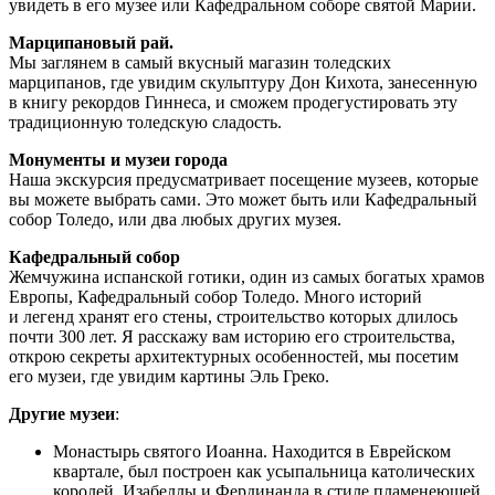
увидеть в его музее или Кафедральном соборе святой Марии.
Марципановый рай.
Мы заглянем в самый вкусный магазин толедских
марципанов, где увидим скульптуру Дон Кихота, занесенную
в книгу рекордов Гиннеса, и сможем продегустировать эту
традиционную толедскую сладость.
Монументы и музеи города
Наша экскурсия предусматривает посещение музеев, которые
вы можете выбрать сами. Это может быть или Кафедральный
собор Толедо, или два любых других музея.
Кафедральный собор
Жемчужина испанской готики, один из самых богатых храмов
Европы, Кафедральный собор Толедо. Много историй
и легенд хранят его стены, строительство которых длилось
почти 300 лет. Я расскажу вам историю его строительства,
открою секреты архитектурных особенностей, мы посетим
его музеи, где увидим картины Эль Греко.
Другие музеи
:
Монастырь святого Иоанна. Находится в Еврейском
квартале, был построен как усыпальница католических
королей, Изабеллы и Фердинанда в стиле пламенеющей