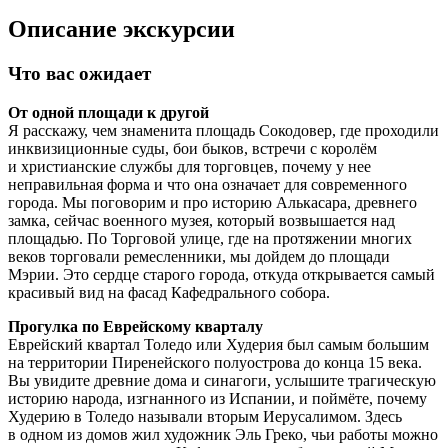
Описание экскурсии
Что вас ожидает
От одной площади к другой
Я расскажу, чем знаменита площадь Сокодовер, где проходили
инквизиционные суды, бои быков, встречи с королём
и христианские службы для торговцев, почему у нее
неправильная форма и что она означает для современного
города. Мы поговорим и про историю Алькасара, древнего
замка, сейчас военного музея, который возвышается над
площадью. По Торговой улице, где на протяжении многих
веков торговали ремесленники, мы дойдем до площади
Мэрии. Это сердце старого города, откуда открывается самый
красивый вид на фасад Кафедрального собора.
Прогулка по Еврейскому кварталу
Еврейский квартал Толедо или Худерия был самым большим
на территории Пиренейского полуострова до конца 15 века.
Вы увидите древние дома и синагоги, услышите трагическую
историю народа, изгнанного из Испании, и поймёте, почему
Худерию в Толедо называли вторым Иерусалимом. Здесь
в одном из домов жил художник Эль Греко, чьи работы можно