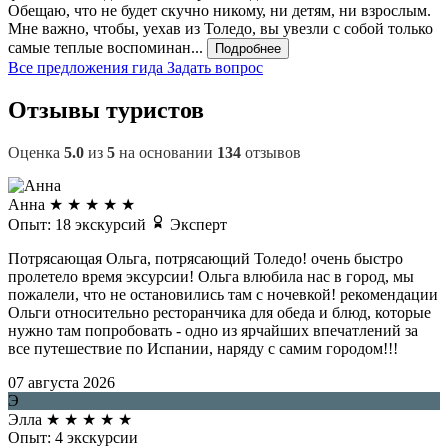
Обещаю, что не будет скучно никому, ни детям, ни взрослым.
Мне важно, чтобы, уехав из Толедо, вы увезли с собой только
самые теплые воспоминан...
Подробнее
Все предложения гида
Задать вопрос
Отзывы туристов
Оценка
5.0
из
5
на основании
134
отзывов
Анна
★
★
★
★
★
Опыт: 18 экскурсий
Эксперт
Потрясающая Ольга, потрясающий Толедо! очень быстро
пролетело время эксурсии! Ольга влюбила нас в город, мы
пожалели, что не остановились там с ночевкой! рекомендации
Ольги относительно ресторанчика для обеда и блюд, которые
нужно там попробовать - одно из ярчайших впечатлений за
все путешествие по Испании, наряду с самим городом!!!
07 августа 2026
Э
Элла
★
★
★
★
★
Опыт: 4 экскурсии