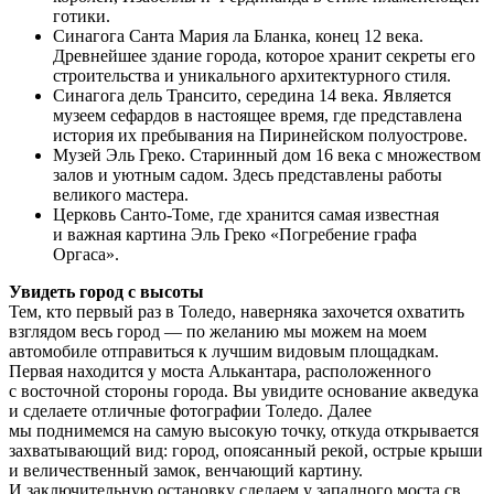
готики.
Синагога Санта Мария ла Бланка, конец 12 века.
Древнейшее здание города, которое хранит секреты его
строительства и уникального архитектурного стиля.
Синагога дель Трансито, середина 14 века. Является
музеем сефардов в настоящее время, где представлена
история их пребывания на Пиринейском полуострове.
Музей Эль Греко. Старинный дом 16 века с множеством
залов и уютным садом. Здесь представлены работы
великого мастера.
Церковь Санто-Томе, где хранится самая известная
и важная картина Эль Греко «Погребение графа
Оргаса».
Увидеть город с высоты
Тем, кто первый раз в Толедо, наверняка захочется охватить
взглядом весь город — по желанию мы можем на моем
автомобиле отправиться к лучшим видовым площадкам.
Первая находится у моста Алькантара, расположенного
с восточной стороны города. Вы увидите основание акведука
и сделаете отличные фотографии Толедо. Далее
мы поднимемся на самую высокую точку, откуда открывается
захватывающий вид: город, опоясанный рекой, острые крыши
и величественный замок, венчающий картину.
И заключительную остановку сделаем у западного моста св.