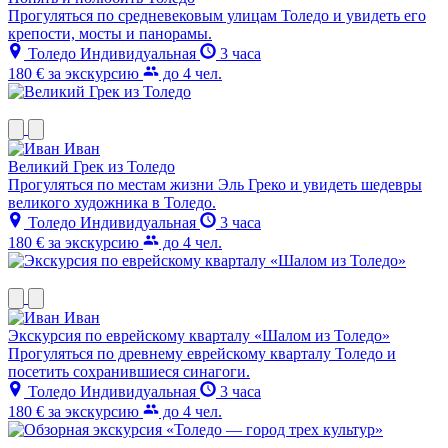
Прогуляться по средневековым улицам Толедо и увидеть его
крепости, мосты и панорамы.
Толедо
Индивидуальная
3 часа
180 €
за экскурсию
до 4 чел.
Иван
Великий Грек из Толедо
Прогуляться по местам жизни Эль Греко и увидеть шедевры
великого художника в Толедо.
Толедо
Индивидуальная
3 часа
180 €
за экскурсию
до 4 чел.
Иван
Экскурсия по еврейскому кварталу «Шалом из Толедо»
Прогуляться по древнему еврейскому кварталу Толедо и
посетить сохранившиеся синагоги.
Толедо
Индивидуальная
3 часа
180 €
за экскурсию
до 4 чел.