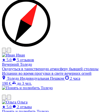
Иван
★
5.0
5 отзывов
Вечерний Толедо
Окунуться в таинственную атмосферу бывшей столицы
Испании во время прогулки в свете вечерних огней
Толедо
Индивидуальная
Пешком
2 часа
190 €
до 3 чел.
Ольга
★
5.0
2 отзыва
Понять и полюбить Толедо