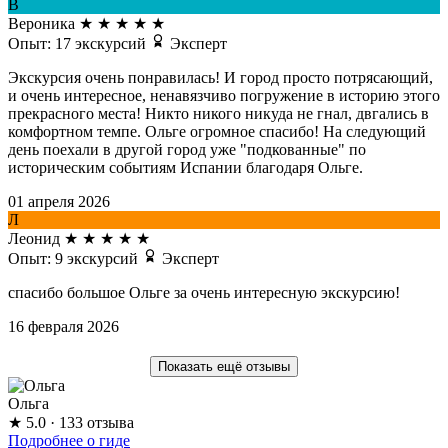
В
Вероника
★
★
★
★
★
Опыт: 17 экскурсий
Эксперт
Экскурсия очень понравилась! И город просто потрясающий,
и очень интересное, ненавязчиво погружение в историю этого
прекрасного места! Никто никого никуда не гнал, двгались в
комфортном темпе. Ольге огромное спасибо! На следующий
день поехали в другой город уже "подкованные" по
историческим событиям Испании благодаря Ольге.
01 апреля 2026
Л
Леонид
★
★
★
★
★
Опыт: 9 экскурсий
Эксперт
спасибо большое Ольге за очень интересную экскурсию!
16 февраля 2026
Показать ещё отзывы
Ольга
★
5.0
· 133 отзыва
Подробнее о гиде