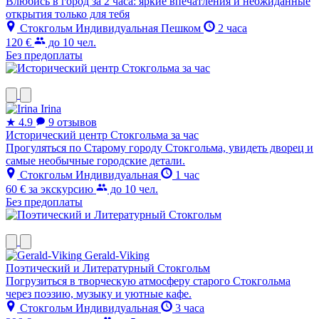
Влюбись в город за 2 часа: яркие впечатления и неожиданные
открытия только для тебя
Стокгольм
Индивидуальная
Пешком
2 часа
120 €
до 10 чел.
Без предоплаты
Irina
★
4.9
9 отзывов
Исторический центр Стокгольма за час
Прогуляться по Старому городу Стокгольма, увидеть дворец и
самые необычные городские детали.
Стокгольм
Индивидуальная
1 час
60 €
за экскурсию
до 10 чел.
Без предоплаты
Gerald-Viking
Поэтический и Литературный Стокгольм
Погрузиться в творческую атмосферу старого Стокгольма
через поэзию, музыку и уютные кафе.
Стокгольм
Индивидуальная
3 часа