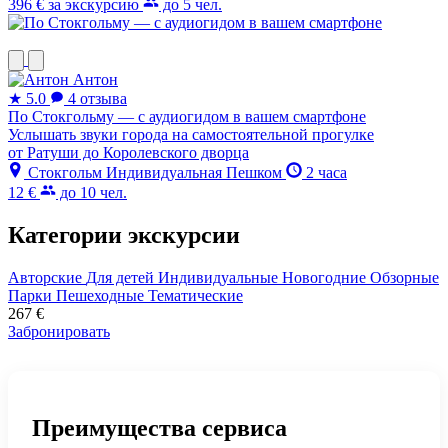
396 €
за экскурсию
до 5 чел.
Антон
★
5.0
4 отзыва
По Стокгольму — с аудиогидом в вашем смартфоне
Услышать звуки города на самостоятельной прогулке
от Ратуши до Королевского дворца
Стокгольм
Индивидуальная
Пешком
2 часа
12 €
до 10 чел.
Категории экскурсии
Авторские
Для детей
Индивидуальные
Новогодние
Обзорные
Парки
Пешеходные
Тематические
267
€
Забронировать
Преимущества сервиса