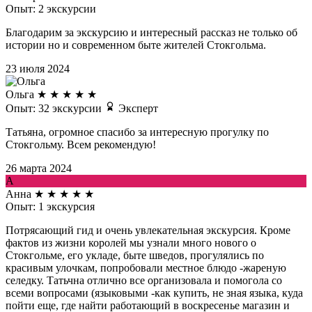
Опыт: 2 экскурсии
Благодарим за экскурсию и интересный рассказ не только об
истории но и современном быте жителей Стокгольма.
23 июля 2024
Ольга
★
★
★
★
★
Опыт: 32 экскурсии
Эксперт
Татьяна, огромное спасибо за интересную прогулку по
Стокгольму. Всем рекомендую!
26 марта 2024
А
Анна
★
★
★
★
★
Опыт: 1 экскурсия
Потрясающий гид и очень увлекательная экскурсия. Кроме
фактов из жизни королей мы узнали много нового о
Стокгольме, его укладе, быте шведов, прогулялись по
красивым улочкам, попробовали местное блюдо -жареную
селедку. Татьчна отлично все организовала и помогола со
всеми вопросами (языковыми -как купить, не зная языка, куда
пойти еще, где найти работающий в воскресенье магазин и