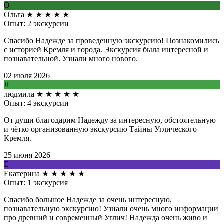
О
Ольга
★
★
★
★
★
Опыт: 2 экскурсии
Спасибо Надежде за проведенную экскурсию! Познакомились
с историей Кремля и города. Экскурсия была интересной и
познавательной. Узнали много нового.
02 июля 2026
Л
людмила
★
★
★
★
★
Опыт: 4 экскурсии
От души благодарим Надежду за интересную, обстоятельную
и чётко организованную экскурсию Тайны Углического
Кремля.
25 июня 2026
Е
Екатерина
★
★
★
★
★
Опыт: 1 экскурсия
Спасибо большое Надежде за очень интересную,
познавательную экскурсию! Узнали очень много информации
про древний и современный Углич! Надежда очень живо и