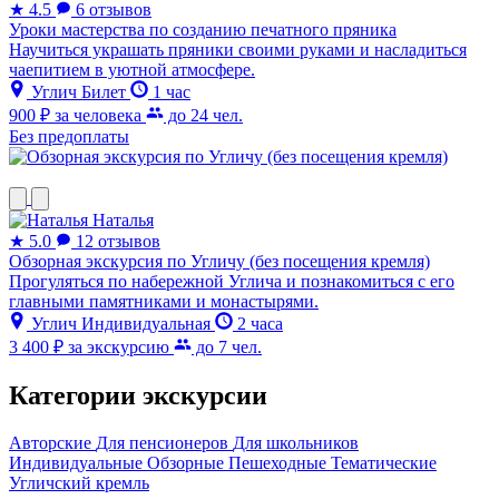
★
4.5
6 отзывов
Уроки мастерства по созданию печатного пряника
Научиться украшать пряники своими руками и насладиться
чаепитием в уютной атмосфере.
Углич
Билет
1 час
900 ₽
за человека
до 24 чел.
Без предоплаты
Наталья
★
5.0
12 отзывов
Обзорная экскурсия по Угличу (без посещения кремля)
Прогуляться по набережной Углича и познакомиться с его
главными памятниками и монастырями.
Углич
Индивидуальная
2 часа
3 400 ₽
за экскурсию
до 7 чел.
Категории экскурсии
Авторские
Для пенсионеров
Для школьников
Индивидуальные
Обзорные
Пешеходные
Тематические
Угличский кремль