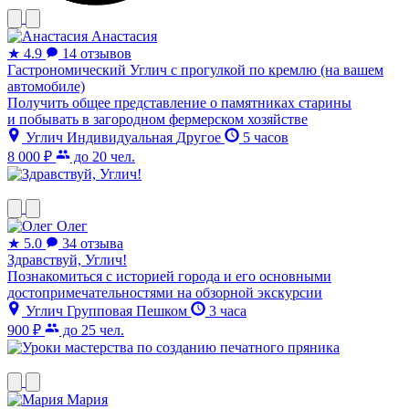
Анастасия
★
4.9
14 отзывов
Гастрономический Углич с прогулкой по кремлю (на вашем
автомобиле)
Получить общее представление о памятниках старины
и побывать в загородном фермерском хозяйстве
Углич
Индивидуальная
Другое
5 часов
8 000 ₽
до 20 чел.
Олег
★
5.0
34 отзыва
Здравствуй, Углич!
Познакомиться с историей города и его основными
достопримечательностями на обзорной экскурсии
Углич
Групповая
Пешком
3 часа
900 ₽
до 25 чел.
Мария