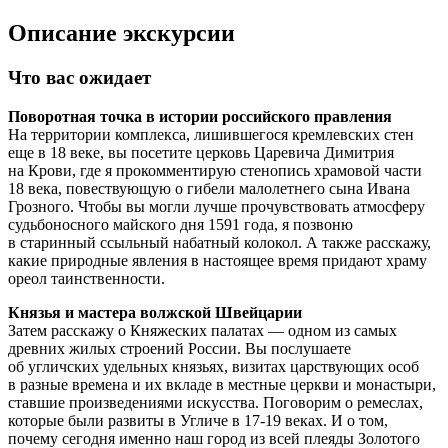
Описание экскурсии
Что вас ожидает
Поворотная точка в истории российского правления
На территории комплекса, лишившегося кремлевских стен
еще в 18 веке, вы посетите церковь Царевича Димитрия
на Крови, где я прокомментирую стенопись храмовой части
18 века, повествующую о гибели малолетнего сына Ивана
Грозного. Чтобы вы могли лучше прочувствовать атмосферу
судьбоносного майского дня 1591 года, я позвоню
в старинный ссыльный набатный колокол. А также расскажу,
какие природные явления в настоящее время придают храму
ореол таинственности.
Князья и мастера волжской Швейцарии
Затем расскажу о Княжеских палатах — одном из самых
древних жилых строений России. Вы послушаете
об угличских удельных князьях, визитах царствующих особ
в разные времена и их вкладе в местные церкви и монастыри,
ставшие произведениями искусства. Поговорим о ремеслах,
которые были развиты в Угличе в 17-19 веках. И о том,
почему сегодня именно наш город из всей плеяды Золотого