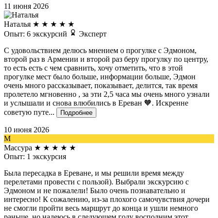
11 июня 2026
Наталья
★
★
★
★
★
Опыт: 6 экскурсий
Эксперт
С удовольствием делюсь мнением о прогулке с Эдмоном,
второй раз в Армении и второй раз беру прогулку по центру,
то есть есть с чем сравнить, хочу отметить, что в этой
прогулке мест было больше, информации больше, Эдмон
очень много рассказывает, показывает, делится, так время
пролетело мгновенно , за эти 2,5 часа мы очень много узнали
и услышали и снова влюбились в Ереван 🧡. Искренне
советую путе...
Подробнее
10 июня 2026
М
Массура
★
★
★
★
★
Опыт: 1 экскурсия
Была пересадка в Ереване, и мы решили время между
перелетами провести с пользой). Выбрали экскурсию с
Эдмоном и не пожалели! Было очень познавательно и
интересно! К сожалению, из-за плохого самочувствия дочери
не смогли пройти весь маршрут до конца и ушли немного
раньше, но надеюсь в следующем году восполним этот