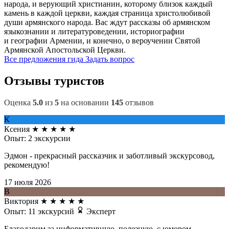
народа, и верующий христианин, которому близок каждый
камень в каждой церкви, каждая страница христолюбивой
души армянского народа. Вас ждут рассказы об армянском
языкознании и литературоведении, историографии
и географии Армении, и конечно, о вероучении Святой
Армянской Апостольской Церкви.
Все предложения гида
Задать вопрос
Отзывы туристов
Оценка
5.0
из
5
на основании
145
отзывов
К
Ксения
★
★
★
★
★
Опыт: 2 экскурсии
Эдмон - прекрасный рассказчик и заботливый экскурсовод,
рекомендую!
17 июля 2026
В
Виктория
★
★
★
★
★
Опыт: 11 экскурсий
Эксперт
Благодарим за информативную, полезную, с юмором,