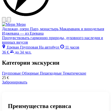
Мери
Дилижан, озеро Парз, монастырь Макараванк и винодельня
Иджевана — из Еревана
Прочувствовать гармонию природы, духовного наследия и
винных вкусов
Ереван
Групповая
На автобусе
11 часов
36 €
до 34 чел.
Категории экскурсии
Групповые
Обзорные
Пешеходные
Тематические
25
€
Забронировать
Преимущества сервиса