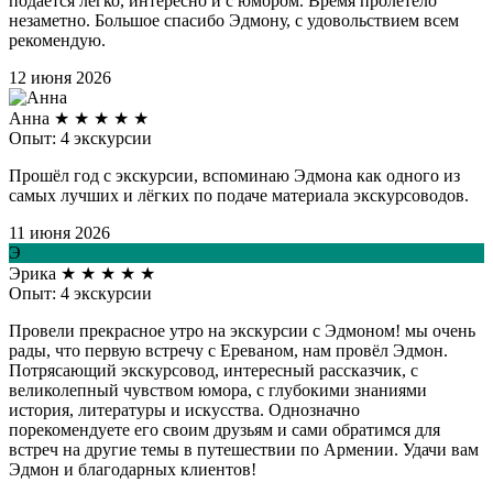
подается легко, интересно и с юмором. Время пролетело
незаметно. Большое спасибо Эдмону, с удовольствием всем
рекомендую.
12 июня 2026
Анна
★
★
★
★
★
Опыт: 4 экскурсии
Прошёл год с экскурсии, вспоминаю Эдмона как одного из
самых лучших и лёгких по подаче материала экскурсоводов.
11 июня 2026
Э
Эрика
★
★
★
★
★
Опыт: 4 экскурсии
Провели прекрасное утро на экскурсии с Эдмоном! мы очень
рады, что первую встречу с Ереваном, нам провёл Эдмон.
Потрясающий экскурсовод, интересный рассказчик, с
великолепный чувством юмора, с глубокими знаниями
история, литературы и искусства. Однозначно
порекомендуете его своим друзьям и сами обратимся для
встреч на другие темы в путешествии по Армении. Удачи вам
Эдмон и благодарных клиентов!