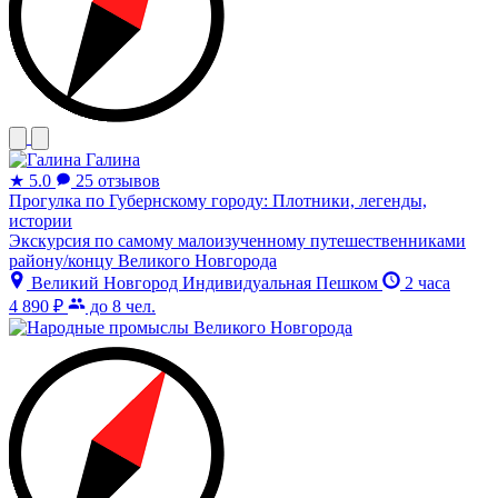
Галина
★
5.0
25 отзывов
Прогулка по Губернскому городу: Плотники, легенды,
истории
Экскурсия по самому малоизученному путешественниками
району/концу Великого Новгорода
Великий Новгород
Индивидуальная
Пешком
2 часа
4 890 ₽
до 8 чел.