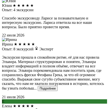
Юлия
★
★
★
★
★
Опыт: 4 экскурсии
Спасибо экскурсоводу Ларисе за познавательную и
интересную экскурсию. Лариса ответила на все наши
вопросы. Было приятно провести время.
22 июля 2026
Ирина
★
★
★
★
★
Опыт: 8 экскурсий
Эксперт
Экскурсия прошла в спокойном ритме, её для нас провела
Эльвира. Материал структурирован и понятен, Эльвира
владеет информацией в полном объёме, отвечает на все
вопросы. Эльвира порекомендовала нам посетить храм, где
сохранились фрески Феофана Грека, за что ей огромное
спасибо. Выражая свое сугубо субъективное мнение, могу
сказать, что нам не хватило погружения в историю, хотелось
бы узнать побольш...
Подробнее
21 июля 2026
Е
Елена
★
★
★
★
★