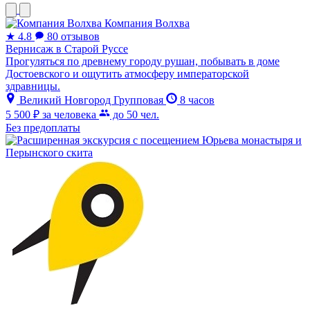
Компания Волхва
★
4.8
80 отзывов
Вернисаж в Старой Руссе
Прогуляться по древнему городу рушан, побывать в доме
Достоевского и ощутить атмосферу императорской
здравницы.
Великий Новгород
Групповая
8 часов
5 500 ₽
за человека
до 50 чел.
Без предоплаты