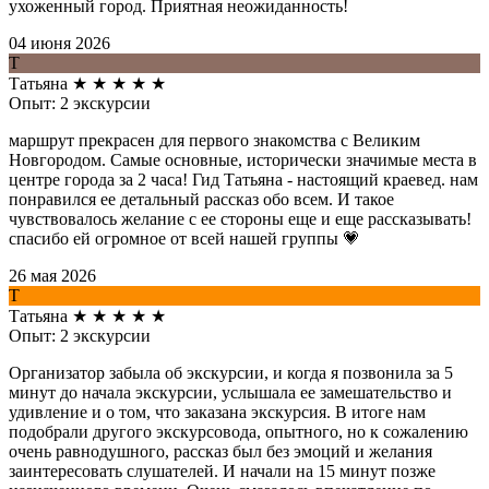
ухоженный город. Приятная неожиданность!
04 июня 2026
Т
Татьяна
★
★
★
★
★
Опыт: 2 экскурсии
маршрут прекрасен для первого знакомства с Великим
Новгородом. Самые основные, исторически значимые места в
центре города за 2 часа! Гид Татьяна - настоящий краевед. нам
понравился ее детальный рассказ обо всем. И такое
чувствовалось желание с ее стороны еще и еще рассказывать!
спасибо ей огромное от всей нашей группы 💗
26 мая 2026
Т
Татьяна
★
★
★
★
★
Опыт: 2 экскурсии
Организатор забыла об экскурсии, и когда я позвонила за 5
минут до начала экскурсии, услышала ее замешательство и
удивление и о том, что заказана экскурсия. В итоге нам
подобрали другого экскурсовода, опытного, но к сожалению
очень равнодушного, рассказ был без эмоций и желания
заинтересовать слушателей. И начали на 15 минут позже