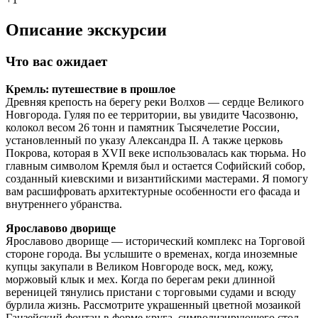
Описание экскурсии
Что вас ожидает
Кремль: путешествие в прошлое
Древняя крепость на берегу реки Волхов — сердце Великого
Новгорода. Гуляя по ее территории, вы увидите Часозвоню,
колокол весом 26 тонн и памятник Тысячелетие России,
установленный по указу Александра II. А также церковь
Покрова, которая в XVII веке использовалась как тюрьма. Но
главным символом Кремля был и остается Софийский собор,
созданный киевскими и византийскими мастерами. Я помогу
вам расшифровать архитектурные особенности его фасада и
внутреннего убранства.
Ярославово дворище
Ярославово дворище — исторический комплекс на Торговой
стороне города. Вы услышите о временах, когда иноземные
купцы закупали в Великом Новгороде воск, мед, кожу,
моржовый клык и мех. Когда по берегам реки длинной
вереницей тянулись пристани с торговыми судами и всюду
бурлила жизнь. Рассмотрите украшенный цветной мозаикой
Ганзейский фонтан в форме круга, символизирующего стол