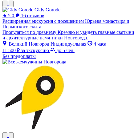
Gidy Gorode
★
5.0
16 отзывов
Расширенная экскурсия с посещением Юрьева монастыря и
Перынского скита
Прогуляться по древнему Кремлю и увидеть главные святыни
и архитектурные памятники Новгорода.
Великий Новгород
Индивидуальная
4 часа
11 500 ₽
за экскурсию
до 5 чел.
Без предоплаты