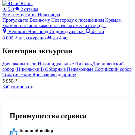
Юлия
★
5.0
2 отзыва
Все жемчужины Новгорода
Прогулка по Великому Новгороду с посещением Кремля,
храмов и остановками в ключевых местах города.
Великий Новгород
Индивидуальная
4 часа
8 000 ₽
за экскурсию
до 4 чел.
Категории экскурсии
Для школьников
Индивидуальные
Николо-Дворищенский
собор (Никольский)
Обзорные
Пешеходные
Софийский собор
Тематические
Ярославово дворище
5 950
₽
Забронировать
Преимущества сервиса
Большой выбор