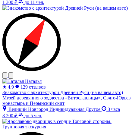
1 300 ₽
до 11 чел.
Наталья
★
4.9
129 отзывов
Знакомство с архитектурой Древней Руси (на вашем авто)
Музей деревянного зодчества «Витославлицы», Свято-Юрьев
монастырь и Перынский скит
Великий Новгород
Индивидуальная
Другое
3 часа
8 200 ₽
до 5 чел.