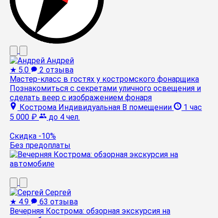
Андрей
★
5.0
2 отзыва
Мастер-класс в гостях у костромского фонарщика
Познакомиться с секретами уличного освещения и
сделать веер с изображением фонаря
Кострома
Индивидуальная
В помещении
1 час
5 000 ₽
до 4 чел.
Скидка -10%
Без предоплаты
Сергей
★
4.9
63 отзыва
Вечерняя Кострома: обзорная экскурсия на