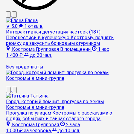
Елена
★
5.0
1 отзыв
Интерактивная дегустация настоек (18+)
Перенестись в купеческую Кострому, поднять
рюмку да закусить бочковым огурчиком
Кострома
Групповая
В помещении
1 час
1 400 ₽
до 20 чел.
Без предоплаты
Татьяна
Город, который помнит: прогулка по векам
Костромы в мини-группе
Прогулка по улицам Костромы с рассказами о
людях, событиях и тайнах старого города.
Кострома
Групповая
2 часа
1 000 ₽
за человека
до 10 чел.