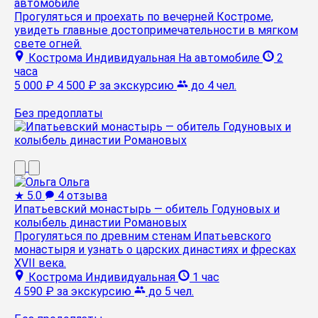
автомобиле
Прогуляться и проехать по вечерней Костроме,
увидеть главные достопримечательности в мягком
свете огней.
Кострома
Индивидуальная
На автомобиле
2
часа
5 000 ₽
4 500 ₽
за экскурсию
до 4 чел.
Без предоплаты
Ольга
★
5.0
4 отзыва
Ипатьевский монастырь — обитель Годуновых и
колыбель династии Романовых
Прогуляться по древним стенам Ипатьевского
монастыря и узнать о царских династиях и фресках
XVII века.
Кострома
Индивидуальная
1 час
4 590 ₽
за экскурсию
до 5 чел.