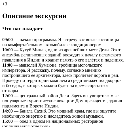
+3
Описание экскурсии
Что вас ожидает
09:00
— начало программы. Я встречу вас возле гостиницы
на комфортабельном автомобиле с кондиционером.
10:00
— Кутуб Минар, одно из древнейших мест Дели. Этот
ансамбль религиозных зданий восходит к началу исламского
правления в Индии и хранит память о его взлётах и падениях.
11:00
— мавзолей Хумаюна, гробница могольского
императора. Я расскажу, почему, согласно мнению
построившего её архитектора, здесь пролегает дорога в рай.
Проведу по территории комплекса среди множества дворцов
и беседок, в которых можно будет на время спрятаться
от жары
12:00
— центральный район Дели. Здесь вы увидите самые
популярные туристические локации: Дом президента, здания
парламента и Ворота Индии.
14:00
— Бангла Сахиб. Это мощный храм, где вы ощутите
необычную энергию и насладитесь живой музыкой.
15:00
— обед в одном из национальных ресторанов
(оплачивается отдельно)