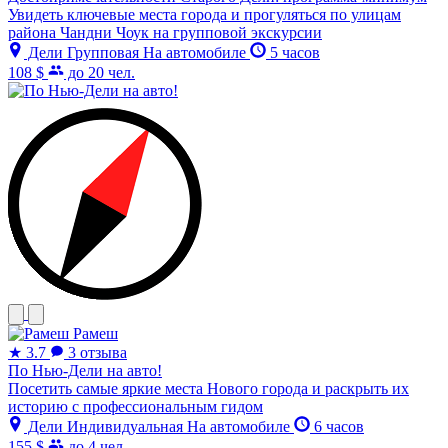
Увидеть ключевые места города и прогуляться по улицам
района Чандни Чоук на групповой экскурсии
Дели
Групповая
На автомобиле
5 часов
108 $
до 20 чел.
Рамеш
★
3.7
3 отзыва
По Нью-Дели на авто!
Посетить самые яркие места Нового города и раскрыть их
историю с профессиональным гидом
Дели
Индивидуальная
На автомобиле
6 часов
155 $
до 4 чел.