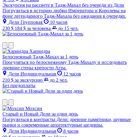
Экскурсия на рассвете в Тадж-Махал без очереди из Дели
Погрузиться в историю любви Императора и Королевы на
фоне легендарного Тадж-Махала без ожидания в очередях.
Дели
Групповая
10 часов
230 $
184 $
за человека
до 15 чел.
Хариндра
Белоснежный Тадж-Махал за 1 день
Прогуляться по белоснежному Тадж-Махалу и исследовать
древние стены крепости Агра.
Дели
Индивидуальная
12 часов
210 $
за экскурсию
до 2 чел.
Без предоплаты
Мохсин
Старый и Новый Дели за один день
Погрузиться в контрасты Дели: древние памятники, шумные
рынки и современные архитектурные шедевры.
Дели
Индивидуальная
8 часов