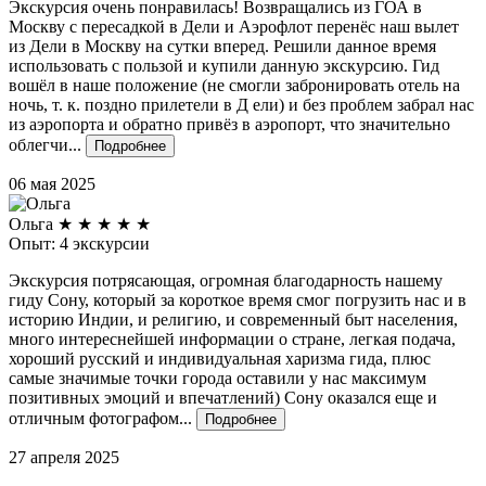
Экскурсия очень понравилась! Возвращались из ГОА в
Москву с пересадкой в Дели и Аэрофлот перенёс наш вылет
из Дели в Москву на сутки вперед. Решили данное время
использовать с пользой и купили данную экскурсию. Гид
вошёл в наше положение (не смогли забронировать отель на
ночь, т. к. поздно прилетели в Д ели) и без проблем забрал нас
из аэропорта и обратно привёз в аэропорт, что значительно
облегчи...
Подробнее
06 мая 2025
Ольга
★
★
★
★
★
Опыт: 4 экскурсии
Экскурсия потрясающая, огромная благодарность нашему
гиду Сону, который за короткое время смог погрузить нас и в
историю Индии, и религию, и современный быт населения,
много интереснейшей информации о стране, легкая подача,
хороший русский и индивидуальная харизма гида, плюс
самые значимые точки города оставили у нас максимум
позитивных эмоций и впечатлений) Сону оказался еще и
отличным фотографом...
Подробнее
27 апреля 2025