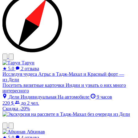
Тарун
★
5.0
2 отзыва
Исследуя чудеса Агры: в Тадж-Махал и Красный форт —
из Дели
Посетить визитные карточки Индии и узнать о них много
интересного
Дели
Индивидуальная
На автомобиле
9 часов
220 $
до 2 чел.
Скидка -20%
Абхинав
★
5.0
4 отзыва