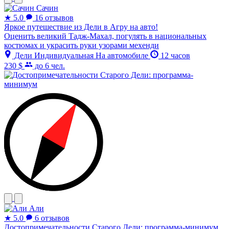
Сачин
★
5.0
16 отзывов
Яркое путешествие из Дели в Агру на авто!
Оценить великий Тадж-Махал, погулять в национальных
костюмах и украсить руки узорами мехенди
Дели
Индивидуальная
На автомобиле
12 часов
230 $
до 6 чел.
Али
★
5.0
6 отзывов
Достопримечательности Старого Дели: программа-минимум