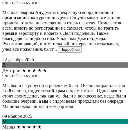
Опыт: 1 экскурсия
Мы благодарим Ануджа за прекрасную координацию и
организацию экскурсии по Дели. Он учитывает все детали
прилета, отлета, перемещение в отель из отеля. Помогает во
всем, вплоть до регистрации на самолет, чтобы не тратить
время в аэропорту и побыть в Дели подольше. Также
благодарю за подбор гида. У нас был Джитенджера.
Русскоговорящий, внимательный, интересно рассказывал,
учел все пожелания, быст...
Подробнее
22 декабря 2025
Д
Дмитрий
★
★
★
★
★
Опыт: 1 экскурсия
Мы были с супругой и ребенком 6 лет. Очень понравился сад
Lodi Garden, индуистский храм и храм Лотоса. Однозначно
стоит своих денег, так как мы были в воскресенье, везде были
большие очереди, а мы с гидом везде проходили без очереди.
Машина была чистая и комфортная
09 ноября 2025
М
Мария
★
★
★
★
★