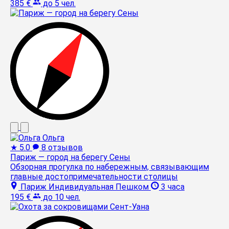
385 €
до 5 чел.
Ольга
★
5.0
8 отзывов
Париж — город на берегу Сены
Обзорная прогулка по набережным, связывающим
главные достопримечательности столицы
Париж
Индивидуальная
Пешком
3 часа
195 €
до 10 чел.