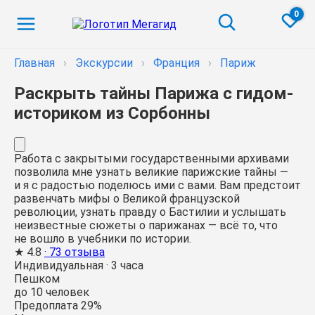
0
Главная
›
Экскурсии
›
Франция
›
Париж
Раскрыть тайны Парижа с гидом-
историком из Сорбонны
Работа с закрытыми государственными архивами
позволила мне узнать великие парижские тайны —
и я с радостью поделюсь ими с вами. Вам предстоит
развенчать мифы о Великой французской
революции, узнать правду о Бастилии и услышать
неизвестные сюжеты о парижанах — всё то, что
не вошло в учебники по истории.
★
4.8
· 73 отзыва
Индивидуальная
·
3 часа
Пешком
до 10 человек
Предоплата 29%