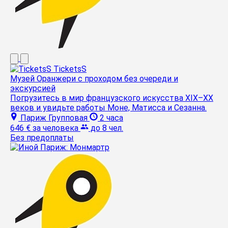
TicketsS
Музей Оранжери с проходом без очереди и
экскурсией
Погрузитесь в мир французского искусства XIX–XX
веков и увидьте работы Моне, Матисса и Сезанна.
Париж
Групповая
2 часа
646 €
за человека
до 8 чел.
Без предоплаты