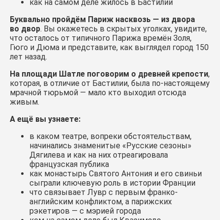
как на самом деле жилось в Бастилии
Буквально пройдём Париж насквозь — из двора
во двор
. Вы окажетесь в скрытых уголках, увидите,
что осталось от типичного Парижа времён Золя,
Гюго и Дюма и представите, как выглядел город 150
лет назад.
На площади Шатле поговорим о древней крепости
,
которая, в отличие от Бастилии, была по-настоящему
мрачной тюрьмой — мало кто выходил отсюда
живым.
А ещё вы узнаете:
в каком театре, вопреки обстоятельствам,
начинались знаменитые «Русские сезоны»
Дягилева и как на них отреагировала
французская публика
как монастырь Святого Антония и его свиньи
сыграли ключевую роль в истории Франции
что связывает Лувр с первым франко-
английским конфликтом, а парижских
рэкетиров — с мэрией города