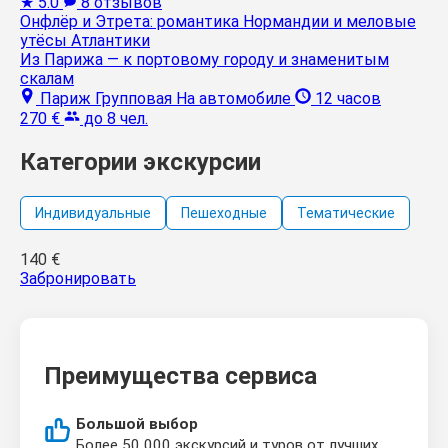
★
5.0
8 отзывов
Онфлёр и Этрета: романтика Нормандии и меловые
утёсы Атлантики
Из Парижа — к портовому городу и знаменитым
скалам
Париж
Групповая
На автомобиле
12 часов
270 €
до 8 чел.
Категории экскурсии
Индивидуальные
Пешеходные
Тематические
140
€
Забронировать
Преимущества сервиса
Большой выбор
Более 50 000 экскурсий и туров от лучших