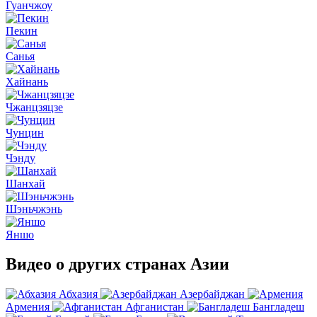
Гуанчжоу
Пекин
Санья
Хайнань
Чжанцзяцзе
Чунцин
Чэнду
Шанхай
Шэньчжэнь
Яншо
Видео о других странах Азии
Абхазия
Азербайджан
Армения
Афганистан
Бангладеш