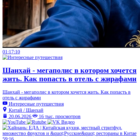
01:17:10
Шанхай - мегаполис в котором хочется
жить. Как попасть в отель с жирафами
Шанхай - мегаполис в котором хочется жить. Как попасть в
отель с жирафами
Интересные путешествия
Китай / Шанхай
20.06.2026
16 тыс. просмотров
59:16