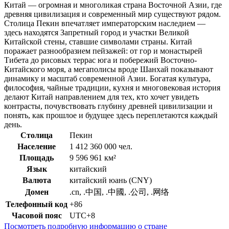
Китай — огромная и многоликая страна Восточной Азии, где
древняя цивилизация и современный мир существуют рядом.
Столица Пекин впечатляет императорским наследием —
здесь находятся Запретный город и участки Великой
Китайской стены, ставшие символами страны. Китай
поражает разнообразием пейзажей: от гор и монастырей
Тибета до рисовых террас юга и побережий Восточно-
Китайского моря, а мегаполисы вроде Шанхай показывают
динамику и масштаб современной Азии. Богатая культура,
философия, чайные традиции, кухня и многовековая история
делают Китай направлением для тех, кто хочет увидеть
контрасты, почувствовать глубину древней цивилизации и
понять, как прошлое и будущее здесь переплетаются каждый
день.
Столица
Пекин
Население
1 412 360 000 чел.
Площадь
9 596 961 км²
Язык
китайский
Валюта
китайский юань (CNY)
Домен
.cn, .中国, .中國, .公司, .网络
Телефонный код
+86
Часовой пояс
UTC+8
Посмотреть подробную информацию о стране