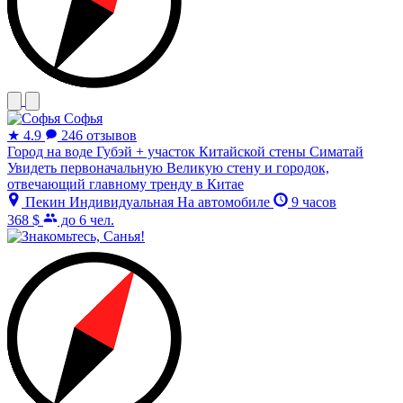
Софья
★
4.9
246 отзывов
Город на воде Губэй + участок Китайской стены Симатай
Увидеть первоначальную Великую стену и городок,
отвечающий главному тренду в Китае
Пекин
Индивидуальная
На автомобиле
9 часов
368 $
до 6 чел.