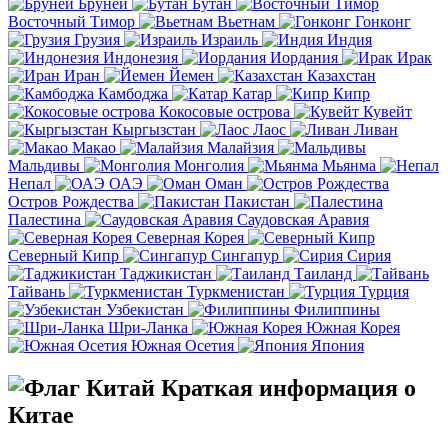
Бруней
Бутан
Восточный Тимор
Вьетнам
Гонконг
Грузия
Израиль
Индия
Индонезия
Иордания
Ирак
Иран
Йемен
Казахстан
Камбоджа
Катар
Кипр
Кокосовые острова
Кувейт
Кыргызстан
Лаос
Ливан
Макао
Малайзия
Мальдивы
Монголия
Мьянма
Непал
ОАЭ
Оман
Остров Рождества
Пакистан
Палестина
Саудовская Аравия
Северная Корея
Северный Кипр
Сингапур
Сирия
Таджикистан
Таиланд
Тайвань
Туркменистан
Турция
Узбекистан
Филиппины
Шри-Ланка
Южная Корея
Южная Осетия
Япония
Краткая информация о
Китае