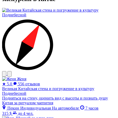
Женя
★
5.0
556 отзывов
Великая Китайская стена и погружение в культуру
Поднебесной
Подняться на стену, оценить вид с высоты и познать душу
Китая за ритуалом чаепития
Пекин
Индивидуальная
На автомобиле
7 часов
315 $
до 4 чел.