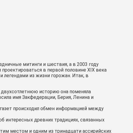
здничные митинги и шествия, а в 2003 году
л проектироваться в первой половине XIX века
 легендами из жизни горожан. Итак, в
ою двухсотлетнюю историю она поменяла
сила имя Закфедерации, Берия, Ленина и
я газет происходил обмен информацией между
об интересных древних традициях, связанных
этим местом и одним из тринадцати ассирийских