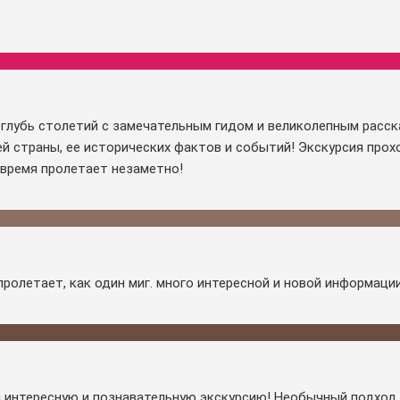
 глубь столетий с замечательным гидом и великолепным расс
ей страны, ее исторических фактов и событий! Экскурсия прох
 время пролетает незаметно!
пролетает, как один миг. много интересной и новой информации
 интересную и познавательную экскурсию! Необычный подход,