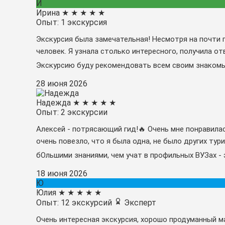
И
Ирина
★
★
★
★
★
Опыт: 1 экскурсия
Экскурсия была замечательная! Несмотря на почти 
человек. Я узнала столько интересного, получила о
Экскурсию буду рекомендовать всем своим знакомым
28 июня 2026
Надежда
★
★
★
★
★
Опыт: 2 экскурсии
Алексей - потрясающий гид!🔥 Очень мне понравилас
очень повезло, что я была одна, не было других тури
бОльшими знаниями, чем учат в профильных ВУЗах - э
18 июня 2026
Ю
Юлия
★
★
★
★
★
Опыт: 12 экскурсий
Эксперт
Очень интересная экскурсия, хорошо продуманный ма