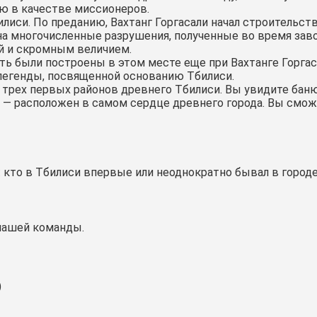
ию в качестве миссионеров.
иси. По преданию, Вахтанг Горгасали начал строительст
я на многочисленные разрушения, полученные во время зав
ой и скромным величием.
ь были построены в этом месте еще при Вахтанге Горгаса
 легенды, посвященной основанию Тбилиси.
з трех первых районов древнего Тбилиси. Вы увидите ба
 — расположен в самом сердце древнего города. Вы смож
кто в Тбилиси впервые или неоднократно бывал в городе,
 нашей команды.
)