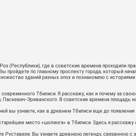
оз (Республики), где в советские времена проходили пра
Вы пройдете по главному проспекту города, который нача
ножество зданий разных эпох и познакомлю с историями и
 современного Тбилиси. Я расскажу, как и почему за св
, Паскевич-Эриванского. В советские времена площадь но
ней вы узнаете, как в древнем Тбилиси еще до появлени
старейшее место «шопинга» в Тбилиси. Здесь я расскажу 
те Руставели. Вы узнаете древнюю легенду, связанную с 