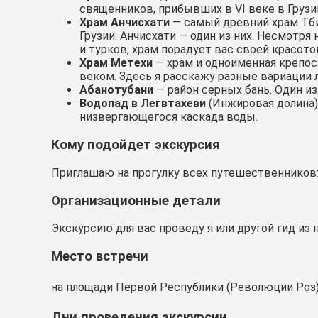
священников, прибывших в VI веке в Груз
Храм Анчисхати
— самый древний храм Тбил
Грузии. Анчисхати — один из них. Несмотр
и турков, храм порадует вас своей красот
Храм Метехи
— храм и одноименная крепост
веком. Здесь я расскажу разные вариации
Абанотубани
— район серных бань. Один и
Водопад в Легвтахеви
(Инжировая долина)
низвергающегося каскада воды.
Кому подойдет экскурсия
Приглашаю на прогулку всех путешественников: 
Организационные детали
Экскурсию для вас проведу я или другой гид из
Место встречи
на площади Первой Республики (Революции Роз
Дни проведения экскурсии