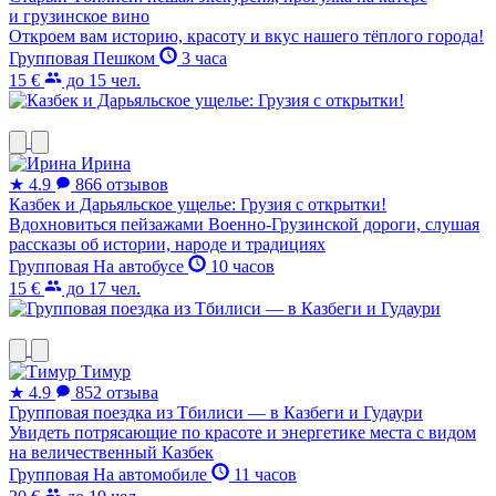
и грузинское вино
Откроем вам историю, красоту и вкус нашего тёплого города!
Групповая
Пешком
3 часа
15 €
до 15 чел.
Ирина
★
4.9
866 отзывов
Казбек и Дарьяльское ущелье: Грузия с открытки!
Вдохновиться пейзажами Военно-Грузинской дороги, слушая
рассказы об истории, народе и традициях
Групповая
На автобусе
10 часов
15 €
до 17 чел.
Тимур
★
4.9
852 отзыва
Групповая поездка из Тбилиси — в Казбеги и Гудаури
Увидеть потрясающие по красоте и энергетике места с видом
на величественный Казбек
Групповая
На автомобиле
11 часов