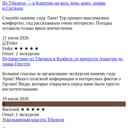
Из Тбилиси — в Кахетию на весь день: вино, храмы
и Сигнахи
Спасибо нашему гиду Лане! Тур прошел максимально
комфортно, гид рассказывала очень интересно. Поездка
оставила только яркие впечатления.
21 июля 2026
Fedor
★
★
★
★
★
Опыт: 2 экскурсии
Путешествие из Тбилиси в Казбеги: от крепости Ананури до
храма Гергети
Большое спасиьо за организацию экскурсии нашему гиду
Арчи! Много полезной информации и интересных фактов о
Грузии! Виды, которые открылись перед нами были просто
восхитительными
19 июля 2026
В
Василий
★
★
★
★
★
Опыт: 1 экскурсия
Ускользающая красота Тбилиси