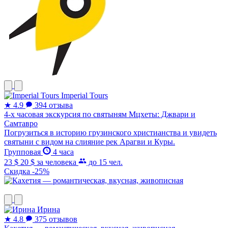
Imperial Tours
★
4.9
394 отзыва
4-х часовая экскурсия по святыням Мцхеты: Джвари и
Самтавро
Погрузиться в историю грузинского христианства и увидеть
святыни с видом на слияние рек Арагви и Куры.
Групповая
4 часа
23 $
20 $
за человека
до 15 чел.
Скидка -25%
Ирина
★
4.8
375 отзывов