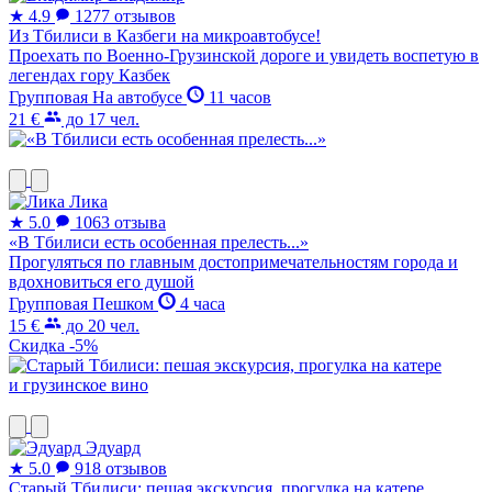
★
4.9
1277 отзывов
Из Тбилиси в Казбеги на микроавтобусе!
Проехать по Военно-Грузинской дороге и увидеть воспетую в
легендах гору Казбек
Групповая
На автобусе
11 часов
21 €
до 17 чел.
Лика
★
5.0
1063 отзыва
«В Тбилиси есть особенная прелесть...»
Прогуляться по главным достопримечательностям города и
вдохновиться его душой
Групповая
Пешком
4 часа
15 €
до 20 чел.
Скидка -5%
Эдуард
★
5.0
918 отзывов
Старый Тбилиси: пешая экскурсия, прогулка на катере