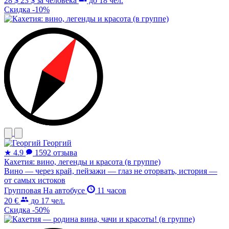
28 $
23 $
за человека
до 18 чел.
Скидка -10%
Георгий
★
4.9
1592 отзыва
Кахетия: вино, легенды и красота (в группе)
Вино — через край, пейзажи — глаз не оторвать, история —
от самых истоков
Групповая
На автобусе
11 часов
20 €
до 17 чел.
Скидка -50%