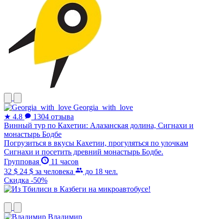
Georgia_with_love
★
4.8
1304 отзыва
Винный тур по Кахетии: Алазанская долина, Сигнахи и
монастырь Бодбе
Погрузиться в вкусы Кахетии, прогуляться по улочкам
Сигнахи и посетить древний монастырь Бодбе.
Групповая
11 часов
32 $
24 $
за человека
до 18 чел.
Скидка -50%
Владимир