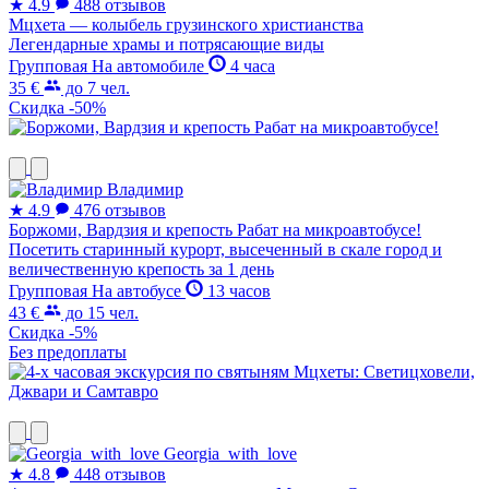
★
4.9
488 отзывов
Мцхета — колыбель грузинского христианства
Легендарные храмы и потрясающие виды
Групповая
На автомобиле
4 часа
35 €
до 7 чел.
Скидка -50%
Владимир
★
4.9
476 отзывов
Боржоми, Вардзия и крепость Рабат на микроавтобусе!
Посетить старинный курорт, высеченный в скале город и
величественную крепость за 1 день
Групповая
На автобусе
13 часов
43 €
до 15 чел.
Скидка -5%
Без предоплаты
Georgia_with_love
★
4.8
448 отзывов