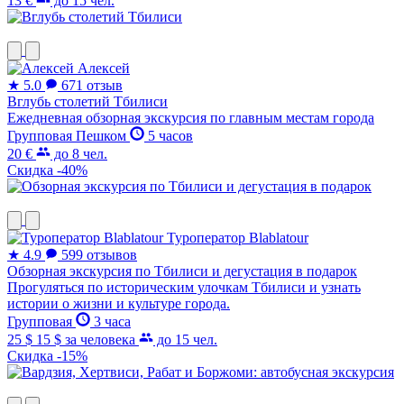
13 €
до 15 чел.
Алексей
★
5.0
671 отзыв
Вглубь столетий Тбилиси
Ежедневная обзорная экскурсия по главным местам города
Групповая
Пешком
5 часов
20 €
до 8 чел.
Скидка -40%
Туроператор Blablatour
★
4.9
599 отзывов
Обзорная экскурсия по Тбилиси и дегустация в подарок
Прогуляться по историческим улочкам Тбилиси и узнать
истории о жизни и культуре города.
Групповая
3 часа
25 $
15 $
за человека
до 15 чел.
Скидка -15%