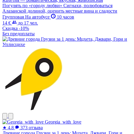
Кахетия — романтическая, вкусная, живописная
Погулять по «городу любви» Сигнахи, полюбоваться
Алазанской долиной, оценить местные вина и сладости
Групповая
На автобусе
10 часов
14 €
до 17 чел.
Скидка -10%
Без предоплаты
Georgia_with_love
★
4.8
373 отзыва
Древние города Грузии за 1 день: Мцхета, Джвари, Гори и