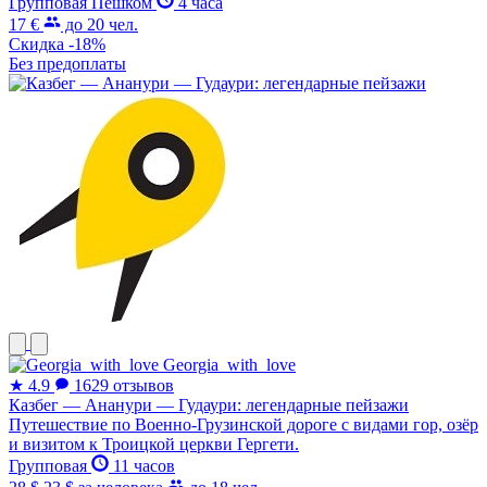
Групповая
Пешком
4 часа
17 €
до 20 чел.
Скидка -18%
Без предоплаты
Georgia_with_love
★
4.9
1629 отзывов
Казбег — Ананури — Гудаури: легендарные пейзажи
Путешествие по Военно-Грузинской дороге с видами гор, озёр
и визитом к Троицкой церкви Гергети.
Групповая
11 часов