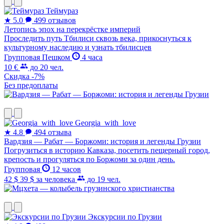
Теймураз
★
5.0
499 отзывов
Летопись эпох на перекрёстке империй
Проследить путь Тбилиси сквозь века, прикоснуться к
культурному наследию и узнать тбилисцев
Групповая
Пешком
4 часа
10 €
до 20 чел.
Скидка -7%
Без предоплаты
Georgia_with_love
★
4.8
494 отзыва
Вардзия — Рабат — Боржоми: история и легенды Грузии
Погрузиться в историю Кавказа, посетить пещерный город,
крепость и прогуляться по Боржоми за один день.
Групповая
12 часов
42 $
39 $
за человека
до 19 чел.
Экскурсии по Грузии