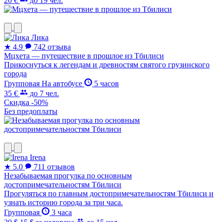
20 €
до 19 чел.
Лика
★
4.9
742 отзыва
Мцхета — путешествие в прошлое из Тбилиси
Прикоснуться к легендам и древностям святого грузинского
города
Групповая
На автобусе
5 часов
35 €
до 7 чел.
Скидка -50%
Без предоплаты
Irena
★
5.0
711 отзывов
Незабываемая прогулка по основным
достопримечательностям Тбилиси
Прогуляться по главным достопримечательностям Тбилиси и
узнать историю города за три часа.
Групповая
3 часа