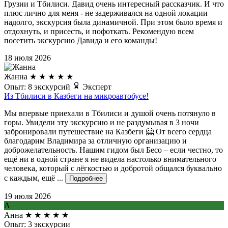
Грузии и Тбилиси. Давид очень интересный рассказчик. И что
плюс лично для меня - не задерживался на одной локации
надолго, экскурсия была динамичной. При этом было время и
отдохнуть, и присесть, и пофоткать. Рекомендую всем
посетить экскурсию Давида и его команды!
18 июля 2026
Жанна
★
★
★
★
★
Опыт: 8 экскурсий
Эксперт
Из Тбилиси в Казбеги на микроавтобусе!
Мы впервые приехали в Тбилиси и душой очень потянуло в
горы. Увидели эту экскурсию и не раздумывая в 3 ночи
забронировали путешествие на Казбеги 🤗 От всего сердца
благодарим Владимира за отличную организацию и
доброжелательность. Нашим гидом был Бесо – если честно, то
ещё ни в одной стране я не видела настолько внимательного
человека, который с лёгкостью и добротой общался буквально
с каждым, ещё ...
Подробнее
19 июля 2026
А
Анна
★
★
★
★
★
Опыт: 3 экскурсии