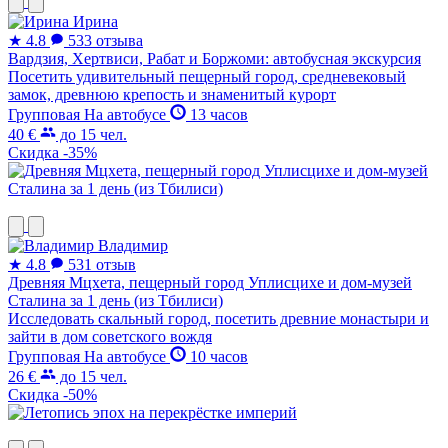
Ирина
★
4.8
533 отзыва
Вардзия, Хертвиси, Рабат и Боржоми: автобусная экскурсия
Посетить удивительный пещерный город, средневековый
замок, древнюю крепость и знаменитый курорт
Групповая
На автобусе
13 часов
40 €
до 15 чел.
Скидка -35%
Владимир
★
4.8
531 отзыв
Древняя Мцхета, пещерный город Уплисцихе и дом-музей
Сталина за 1 день (из Тбилиси)
Исследовать скальный город, посетить древние монастыри и
зайти в дом советского вождя
Групповая
На автобусе
10 часов
26 €
до 15 чел.
Скидка -50%