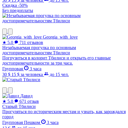
30 $
15 $
за человека
до 15 чел.
Скидка -50%
Без предоплаты
Georgia_with_love
★
5.0
711 отзывов
Незабываемая прогулка по основным
достопримечательностям Тбилиси
Погрузиться в колорит Тбилиси и открыть его главные
достопримечательности за три часа.
Групповая
3 часа
30 $
15 $
за человека
до 15 чел.
Давид
★
5.0
671 отзыв
Старый Тбилиси
Прогуляться по историческим местам и узнать, как зарождался
город
Групповая
Пешком
3 часа