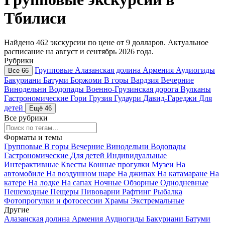
Тбилиси
Найдено 462 экскурсии по цене от 9 долларов. Актуальное
расписание на август и сентябрь 2026 года.
Рубрики
Групповые
Алазанская долина
Армения
Аудиогиды
Все 66
Бакуриани
Батуми
Боржоми
В горы
Вардзия
Вечерние
Винодельни
Водопады
Военно-Грузинская дорога
Вулканы
Гастрономические
Гори
Грузия
Гудаури
Давид-Гареджи
Для
детей
Ещё 46
Все рубрики
Форматы и темы
Групповые
В горы
Вечерние
Винодельни
Водопады
Гастрономические
Для детей
Индивидуальные
Интерактивные
Квесты
Конные прогулки
Музеи
На
автомобиле
На воздушном шаре
На джипах
На катамаране
На
катере
На лодке
На сапах
Ночные
Обзорные
Однодневные
Пешеходные
Пещеры
Пивоварни
Рафтинг
Рыбалка
Фотопрогулки и фотосессии
Храмы
Экстремальные
Другие
Алазанская долина
Армения
Аудиогиды
Бакуриани
Батуми