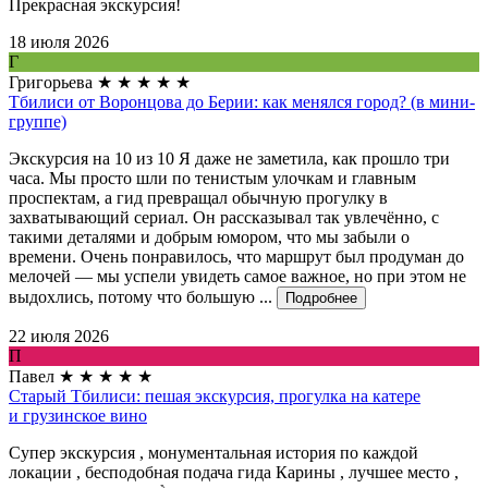
Прекрасная экскурсия!
18 июля 2026
Г
Григорьева
★
★
★
★
★
Тбилиси от Воронцова до Берии: как менялся город? (в мини-
группе)
Экскурсия на 10 из 10 Я даже не заметила, как прошло три
часа. Мы просто шли по тенистым улочкам и главным
проспектам, а гид превращал обычную прогулку в
захватывающий сериал. Он рассказывал так увлечённо, с
такими деталями и добрым юмором, что мы забыли о
времени. Очень понравилось, что маршрут был продуман до
мелочей — мы успели увидеть самое важное, но при этом не
выдохлись, потому что большую ...
Подробнее
22 июля 2026
П
Павел
★
★
★
★
★
Старый Тбилиси: пешая экскурсия, прогулка на катере
и грузинское вино
Супер экскурсия , монументальная история по каждой
локации , бесподобная подача гида Карины , лучшее место ,