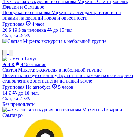
4-х часовая экскурсия по святыням Мцхеты: Светицховели,
Джвари и Самтавро
Прогулка по святыням Мцхеты с легендами, историей и
видами на древний город и окрестности.
Групповая
4 часа
20 $
19 $
за человека
до 15 чел.
Скидка -65%
Тамуна
★
4.8
446 отзывов
Святая Мцхета: экскурсия в небольшой группе
Посетить первую столицу Грузии и познакомиться с историей
становления христианства на нашей земле
Групповая
На автобусе
5 часов
14 €
до 18 чел.
Скидка -13%
Без предоплаты