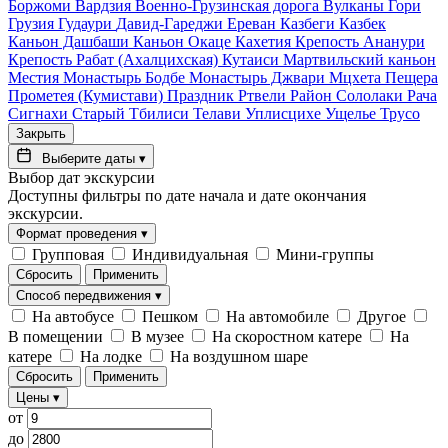
Боржоми
Вардзия
Военно-Грузинская дорога
Вулканы
Гори
Грузия
Гудаури
Давид-Гареджи
Ереван
Казбеги
Казбек
Каньон Дашбаши
Каньон Окаце
Кахетия
Крепость Ананури
Крепость Рабат (Ахалцихская)
Кутаиси
Мартвильский каньон
Местия
Монастырь Бодбе
Монастырь Джвари
Мцхета
Пещера
Прометея (Кумистави)
Праздник Ртвели
Район Сололаки
Рача
Сигнахи
Старый Тбилиси
Телави
Уплисцихе
Ущелье Трусо
Закрыть
Выберите даты
▾
Выбор дат экскурсии
Доступны фильтры по дате начала и дате окончания
экскурсии.
Формат проведения
▾
Групповая
Индивидуальная
Мини-группы
Сбросить
Применить
Способ передвижения
▾
На автобусе
Пешком
На автомобиле
Другое
В помещении
В музее
На скоростном катере
На
катере
На лодке
На воздушном шаре
Сбросить
Применить
Цены
▾
от
до