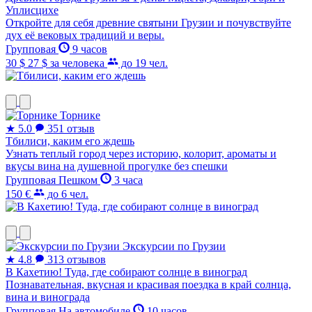
Уплисцихе
Откройте для себя древние святыни Грузии и почувствуйте
дух её вековых традиций и веры.
Групповая
9 часов
30 $
27 $
за человека
до 19 чел.
Торнике
★
5.0
351 отзыв
Тбилиси, каким его ждешь
Узнать теплый город через историю, колорит, ароматы и
вкусы вина на душевной прогулке без спешки
Групповая
Пешком
3 часа
150 €
до 6 чел.
Экскурсии по Грузии
★
4.8
313 отзывов
В Кахетию! Туда, где собирают солнце в виноград
Познавательная, вкусная и красивая поездка в край солнца,
вина и винограда
Групповая
На автомобиле
10 часов