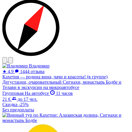
Владимир
★
4.9
1444 отзыва
Кахетия — родина вина, чачи и красоты! (в группе)
Дегустации, очаровательный Сигнахи, монастырь Бодбе и
Телави в экскурсии на микроавтобусе
Групповая
На автобусе
11 часов
21 €
до 17 чел.
Скидка -25%
Без предоплаты