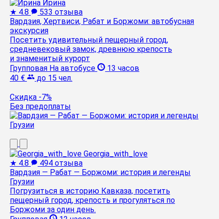
Ирина
★
4.8
533 отзыва
Вардзия, Хертвиси, Рабат и Боржоми: автобусная
экскурсия
Посетить удивительный пещерный город,
средневековый замок, древнюю крепость
и знаменитый курорт
Групповая
На автобусе
13 часов
40 €
до 15 чел.
Скидка -7%
Без предоплаты
Georgia_with_love
★
4.8
494 отзыва
Вардзия — Рабат — Боржоми: история и легенды
Грузии
Погрузиться в историю Кавказа, посетить
пещерный город, крепость и прогуляться по
Боржоми за один день.