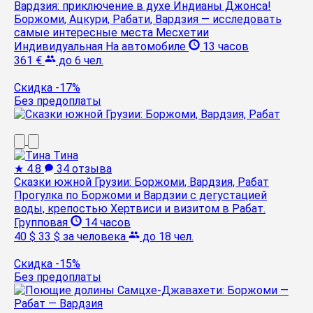
Вардзия: приключение в духе Индианы Джонса!
Боржоми, Ацкури, Рабати, Вардзия — исследовать
самые интересные места Месхетии
Индивидуальная
На автомобиле
13 часов
361 €
до 6 чел.
Скидка -17%
Без предоплаты
Тина
★
4.8
34 отзыва
Сказки южной Грузии: Боржоми, Вардзия, Рабат
Прогулка по Боржоми и Вардзии с дегустацией
воды, крепостью Хертвиси и визитом в Рабат.
Групповая
14 часов
40 $
33 $
за человека
до 18 чел.
Скидка -15%
Без предоплаты