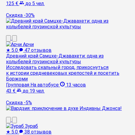
125 €
до 5 чел.
Скидка -30%
Арчи
★
5.0
47 отзывов
Древний край Самцхе-Джавахети: одна из
колыбелей грузинской культуры
Исследовать скальный город, прикоснуться
к истории средневековых крепостей и посетить
Боржоми
Групповая
На автобусе
13 часов
43 €
до 19 чел.
Скидка -5%
Зураб
★
5.0
38 отзывов