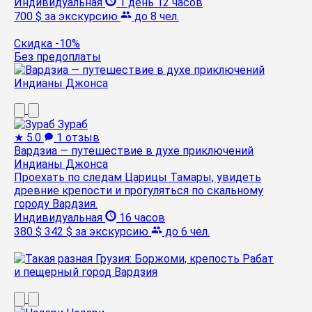
Индивидуальная
1 день 12 часов
700 $
за экскурсию
до 8 чел.
Скидка -10%
Без предоплаты
Зураб
★
5.0
1 отзыв
Вардзиа — путешествие в духе приключений
Индианы Джонса
Проехать по следам Царицы Тамары, увидеть
древние крепости и прогуляться по скальному
городу Вардзия.
Индивидуальная
16 часов
380 $
342 $
за экскурсию
до 6 чел.