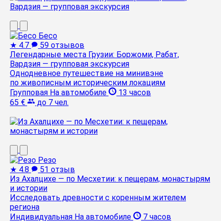
Бесо
★
4.7
59 отзывов
Легендарные места Грузии: Боржоми, Рабат,
Вардзия — групповая экскурсия
Однодневное путешествие на минивэне
по живописным историческим локациям
Групповая
На автомобиле
13 часов
65 €
до 7 чел.
Резо
★
4.8
51 отзыв
Из Ахалцихе — по Месхетии: к пещерам, монастырям
и истории
Исследовать древности с коренным жителем
региона
Индивидуальная
На автомобиле
7 часов