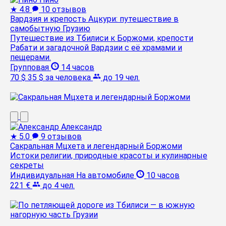
★
4.8
10 отзывов
Вардзия и крепость Ацкури: путешествие в
самобытную Грузию
Путешествие из Тбилиси к Боржоми, крепости
Рабати и загадочной Вардзии с её храмами и
пещерами.
Групповая
14 часов
70 $
35 $
за человека
до 19 чел.
Александр
★
5.0
9 отзывов
Сакральная Мцхета и легендарный Боржоми
Истоки религии, природные красоты и кулинарные
секреты
Индивидуальная
На автомобиле
10 часов
221 €
до 4 чел.