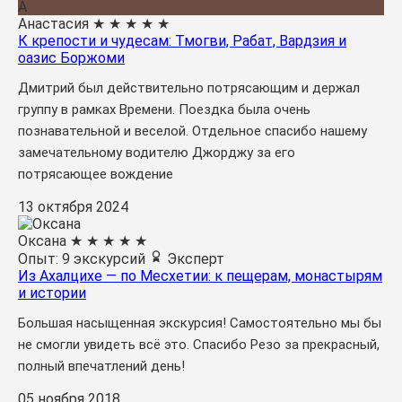
А
Анастасия
★
★
★
★
★
К крепости и чудесам: Тмогви, Рабат, Вардзия и
оазис Боржоми
Дмитрий был действительно потрясающим и держал
группу в рамках Времени. Поездка была очень
познавательной и веселой. Отдельное спасибо нашему
замечательному водителю Джорджу за его
потрясающее вождение
13 октября 2024
Оксана
★
★
★
★
★
Опыт: 9 экскурсий
Эксперт
Из Ахалцихе — по Месхетии: к пещерам, монастырям
и истории
Большая насыщенная экскурсия! Самостоятельно мы бы
не смогли увидеть всё это. Спасибо Резо за прекрасный,
полный впечатлений день!
05 ноября 2018