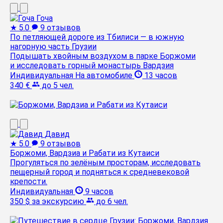
Гоча
★
5.0
9 отзывов
По петляющей дороге из Тбилиси — в южную
нагорную часть Грузии
Подышать хвойным воздухом в парке Боржоми
и исследовать горный монастырь Вардзия
Индивидуальная
На автомобиле
13 часов
340 €
до 5 чел.
Давид
★
5.0
9 отзывов
Боржоми, Вардзиа и Рабати из Кутаиси
Прогуляться по зелёным просторам, исследовать
пещерный город и подняться к средневековой
крепости.
Индивидуальная
9 часов
350 $
за экскурсию
до 6 чел.