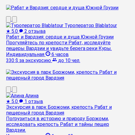
Туроператор Blablatour
★
5.0
2 отзыва
Рабат и Вардзия: сердце и душа Южной Грузии
Прогуляйтесь по крепости Рабат, исследуйте
пещеры Вардзии и увидьте берега реки Куры.
Индивидуальная
6 часов
330 $
за экскурсию
до 10 чел.
Алина
★
5.0
1 отзыв
Экскурсия в парк Боржоми, крепость Рабат и
пещерный город Вардзия
Погрузиться в историю и природу Боржоми,
исследовать крепость Рабат и тайны пещер
Вардзии.