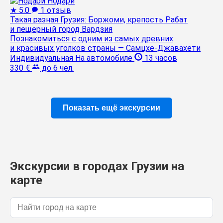
Нодари
★
5.0
1 отзыв
Такая разная Грузия: Боржоми, крепость Рабат
и пещерный город Вардзия
Познакомиться с одним из самых древних
и красивых уголков страны — Самцхе-Джавахети
Индивидуальная
На автомобиле
13 часов
330 €
до 6 чел.
Показать ещё экскурсии
Экскурсии в городах Грузии на
карте