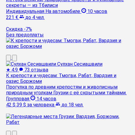
секреты — из Тбилиси
Индивидуальная
На автомобиле
10 часов
221 €
до 4 чел.
Скидка -7%
Без предоплаты
Сулхан Сесиашвили
★
4.9
73 отзыва
К крепости и чудесам: Тмогви, Рабат, Вардзия и
оазис Боржоми
Прогулка по древним крепостям и живописным
природным уголкам Грузии с её скрытыми тайнами.
Групповая
14 часов
42 $
39 $
за человека
до 18 чел.