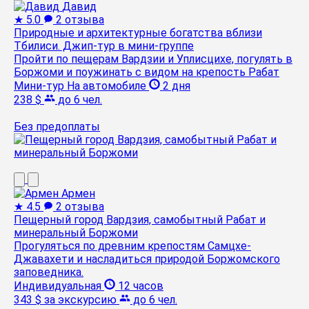
Давид
★
5.0
2 отзыва
Природные и архитектурные богатства вблизи
Тбилиси. Джип-тур в мини-группе
Пройти по пещерам Вардзии и Уплисцихе, погулять в
Боржоми и поужинать с видом на крепость Рабат
Мини-тур
На автомобиле
2 дня
238 $
до 6 чел.
Без предоплаты
Армен
★
4.5
2 отзыва
Пещерный город Вардзия, самобытный Рабат и
минеральный Боржоми
Прогуляться по древним крепостям Самцхе-
Джавахети и насладиться природой Боржомского
заповедника.
Индивидуальная
12 часов
343 $
за экскурсию
до 6 чел.