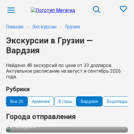
Главная
›
Экскурсии
›
Грузия
Экскурсии в Грузии —
Вардзия
Найдено 48 экскурсий по цене от 33 долларов.
Актуальное расписание на август и сентябрь 2026
года.
Рубрики
Все 25
Армения
В горы
Вардзия
Водопады
Города отправления
Тбилиси
31 экскурсия
Мцхета