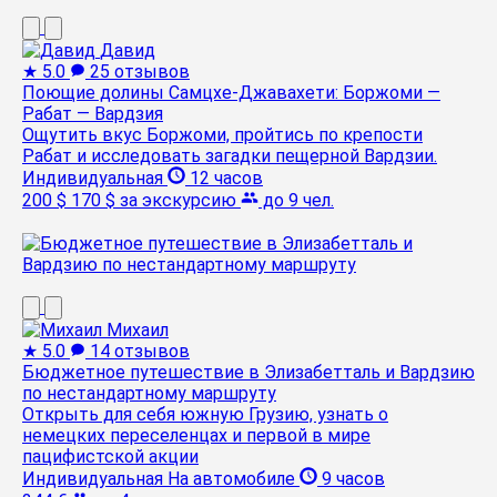
Давид
★
5.0
25 отзывов
Поющие долины Самцхе-Джавахети: Боржоми —
Рабат — Вардзия
Ощутить вкус Боржоми, пройтись по крепости
Рабат и исследовать загадки пещерной Вардзии.
Индивидуальная
12 часов
200 $
170 $
за экскурсию
до 9 чел.
Михаил
★
5.0
14 отзывов
Бюджетное путешествие в Элизабетталь и Вардзию
по нестандартному маршруту
Открыть для себя южную Грузию, узнать о
немецких переселенцах и первой в мире
пацифистской акции
Индивидуальная
На автомобиле
9 часов