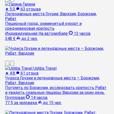
Галина
★
5.0
63 отзыва
Легендарные места Грузии: Вардзия, Боржоми,
Рабат
Пещерный город, знаменитый курорт и
средневековая крепость
Индивидуальная
На автомобиле
13 часов
348 €
до 2 чел.
Ushba Travel
★
4.8
61 отзыв
Чудеса Грузии и легендарные места — Боржоми,
Рабат, Вардзия
Погулять по Боржоми, исследовать крепость Рабат
и увидеть скальные пещеры Вардзии за один день.
Групповая
14 часов
77 $
за человека
до 15 чел.