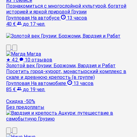
из Тбилиси
Познакомиться с многослойной культурой, богатой
историей и яркой природой Грузии
Групповая
На автобусе
13 часов
40 €
до 17 чел.
Магда
★
4.2
10 отзывов
Золотой век Грузии: Боржоми, Вардзия и Рабат
Посетить город-курорт, монастырский комплекс в
скале и древнюю крепость (в группе)
Групповая
На автомобиле
13 часов
85 €
до 19 чел.
Скидка -50%
Без предоплаты
Нино