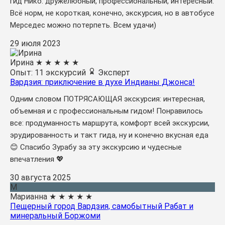
гид Нико: дружелюбный, профессиональный, интересный.
Всё норм, не короткая, конечно, экскурсия, но в автобусе
Мерседес можно потерпеть. Всем удачи)
29 июля 2023
Ирина
★
★
★
★
★
Опыт: 11 экскурсий
Эксперт
Вардзия: приключение в духе Индианы Джонса!
Одним словом ПОТРЯСАЮЩАЯ экскурсия: интересная,
объемная и с профессиональным гидом! Понравилось
все: продуманность маршрута, комфорт всей экскурсии,
эрудированность и такт гида, ну и конечно вкусная еда
😊 Спасибо Зурабу за эту экскурсию и чудесные
впечатления 💖
30 августа 2025
М
Марианна
★
★
★
★
★
Пещерный город Вардзия, самобытный Рабат и
минеральный Боржоми