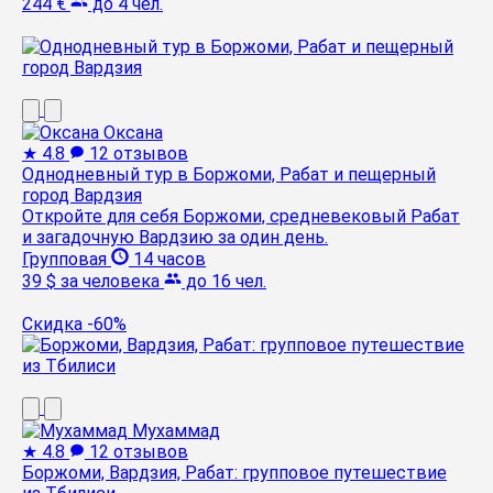
244 €
до 4 чел.
Оксана
★
4.8
12 отзывов
Однодневный тур в Боржоми, Рабат и пещерный
город Вардзия
Откройте для себя Боржоми, средневековый Рабат
и загадочную Вардзию за один день.
Групповая
14 часов
39 $
за человека
до 16 чел.
Скидка -60%
Мухаммад
★
4.8
12 отзывов
Боржоми, Вардзия, Рабат: групповое путешествие