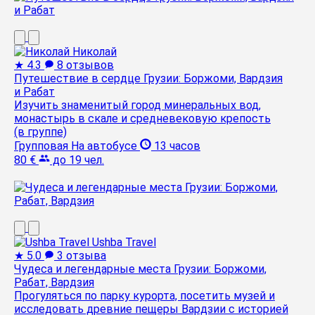
Николай
★
4.3
8 отзывов
Путешествие в сердце Грузии: Боржоми, Вардзия
и Рабат
Изучить знаменитый город минеральных вод,
монастырь в скале и средневековую крепость
(в группе)
Групповая
На автобусе
13 часов
80 €
до 19 чел.
Ushba Travel
★
5.0
3 отзыва
Чудеса и легендарные места Грузии: Боржоми,
Рабат, Вардзия
Прогуляться по парку курорта, посетить музей и
исследовать древние пещеры Вардзии с историей