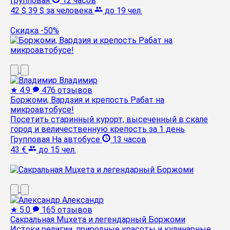
Групповая
12 часов
42 $
39 $
за человека
до 19 чел.
Скидка -50%
Владимир
★
4.9
476 отзывов
Боржоми, Вардзия и крепость Рабат на
микроавтобусе!
Посетить старинный курорт, высеченный в скале
город и величественную крепость за 1 день
Групповая
На автобусе
13 часов
43 €
до 15 чел.
Александр
★
5.0
165 отзывов
Сакральная Мцхета и легендарный Боржоми
Истоки религии, природные красоты и кулинарные